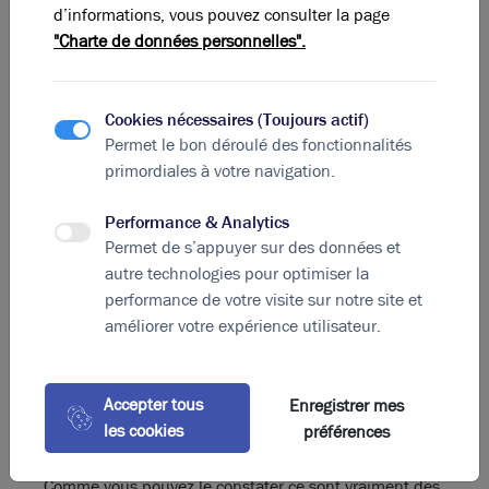
Quels sont les autres moyens de
d’informations, vous pouvez consulter la page
réduire ses factures d’entreprise ?
"Charte de données personnelles".
Rendre son entreprise plus éco-
responsable
Cookies nécessaires (Toujours actif)
Si vous souhaitez réduire vos factures d’entreprise,
Permet le bon déroulé des fonctionnalités
vous pouvez aussi rendre votre entreprise plus éco-
primordiales à votre navigation.
responsable. En effet, plusieurs études ont démontré
que les entreprises qui appliquent quelques gestes
Performance & Analytics
éco-responsables peuvent réaliser jusqu’à 15%
Permet de s’appuyer sur des données et
d’économies sur leurs factures d’électricité.
autre technologies pour optimiser la
Cela passe par des gestes simples que tous les
performance de votre visite sur notre site et
employés peuvent appliquer. En voici une petite liste :
améliorer votre expérience utilisateur.
Ne pas allumer la lumière si cela n’est pas
nécessaire ;
Ne pas abuser du chauffage ou de la
Accepter tous
Enregistrer mes
climatisation ;
les cookies
préférences
Faire le tri dans les déchets.
Comme vous pouvez le constater ce sont vraiment des