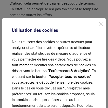
D’abord, cela permet de gagner beaucoup de temps.
En effet, une entreprise n’a pas forcément le temps de
comparer toutes les offres.
Le comparateur est un outil qui peut le faire en 5
minutes, cela représente donc un gain de temps
Utilisation des cookies
considérable.
En plus de cela, un comparateur d’électricité permet
Nous utilisons des cookies et autres traceurs pour
de réaliser des économies non négligeables pour les
analyser et améliorer votre expérience utilisateur,
entreprises. En effet, comme l’expliquent les
réaliser des statistiques de mesure d’audience et
spécialistes de fournisseur-énergie, les entreprises qui
vous permettre de lire des vidéos. Vous pouvez à
ont utilisé un comparateur d’électricité ont en
tout moment modifier vos paramètres de cookies en
moyenne réaliser des économies jusqu’à 30%.
désactivant le bouton
"Performance & Analytics"
. En
On peut donc dire que pour une entreprise, utiliser un
cliquant sur le bouton
"Accepter tous les cookies"
comparateur d’offres d’électricité représente un
vous acceptez le dépôt de l’ensemble des cookies.
double avantage :
Dans le cas où vous cliquez sur "Enregistrer mes
Un gain de temps ;
préférences" ou refusez les cookies proposés, seuls
Un gain d’argent.
les cookies techniques nécessaires au bon
fonctionnement du site seront déposés. Pour plus