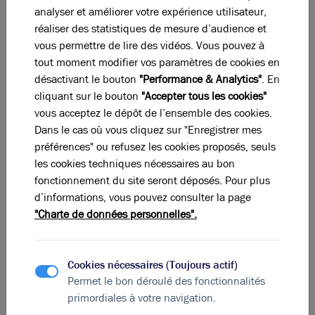
analyser et améliorer votre expérience utilisateur,
27.10.2025
réaliser des statistiques de mesure d’audience et
Étude de marché des locaux d'activités en région
vous permettre de lire des vidéos. Vous pouvez à
lyonnaise - T3 2025
tout moment modifier vos paramètres de cookies en
désactivant le bouton
"Performance & Analytics"
. En
cliquant sur le bouton
"Accepter tous les cookies"
vous acceptez le dépôt de l’ensemble des cookies.
Dans le cas où vous cliquez sur "Enregistrer mes
préférences" ou refusez les cookies proposés, seuls
les cookies techniques nécessaires au bon
fonctionnement du site seront déposés. Pour plus
d’informations, vous pouvez consulter la page
"Charte de données personnelles".
Cookies nécessaires (Toujours actif)
Permet le bon déroulé des fonctionnalités
28.07.2025
primordiales à votre navigation.
Étude de marché des Bureaux en région lyonnaise - 2T