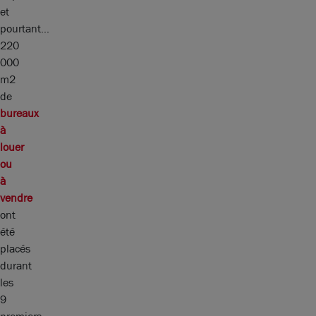
et
pourtant…
220
000
m2
de
bureaux
à
louer
ou
à
vendre
ont
été
placés
durant
les
9