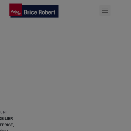
Voir la
liste
des
articles
ueil
BILIER
EPRISE,