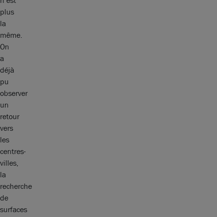
n’est
plus
la
même.
On
a
déjà
pu
observer
un
retour
vers
les
centres-
villes,
la
recherche
de
surfaces