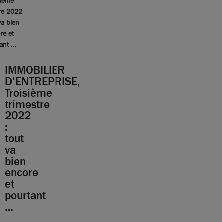
sième
re 2022
va bien
re et
ant …
IMMOBILIER
D’ENTREPRISE,
Troisième
trimestre
2022
:
tout
va
bien
encore
et
pourtant
…