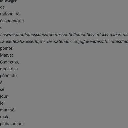
stratégie
de
rationalité
économique.
«
Les
vrais
problèmes
concernent
essentiellement
les
surfaces
«
clé
en
ma
cause
de
la
hausse
du
prix
des
matériaux
conjuguée
à
des
difficultés
d’a
pointe
Maryse
Cadegros,
directrice
générale.
A
ce
jour,
le
marché
reste
globalement