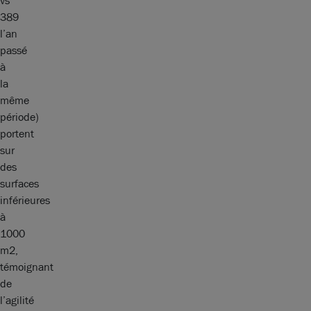
vs
389
l’an
passé
à
la
même
période)
portent
sur
des
surfaces
inférieures
à
1000
m2,
témoignant
de
l’agilité