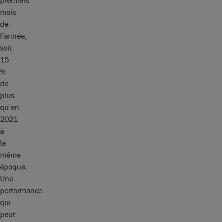
premiers
mois
de
l’année,
soit
15
%
de
plus
qu’en
2021
à
la
même
époque.
Une
performance
qui
peut