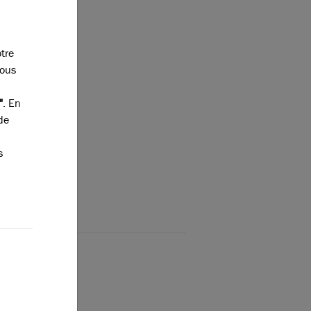
risante
ise. Il
s notes
otre
istrement en
vous
ffectuera un
tification :
"
. En
de
. Son souci
donc
s
estée par sa
orer ses
orateurs.