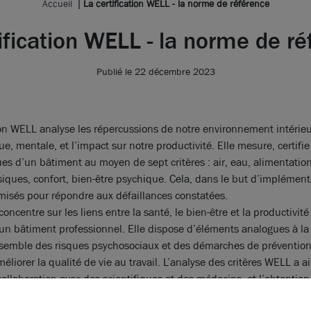
Accueil
La certification WELL - la norme de référence
ification WELL - la norme de r
Publié le 22 décembre 2023
ion WELL analyse les répercussions de notre environnement intérieu
e, mentale, et l’impact sur notre productivité. Elle mesure, certifie 
ues d’un bâtiment au moyen de sept critères : air, eau, alimentation
siques, confort, bien-être psychique. Cela, dans le but d’implément
misés pour répondre aux défaillances constatées.
oncentre sur les liens entre la santé, le bien-être et la productivité
un bâtiment professionnel. Elle dispose d’éléments analogues à la
nsemble des risques psychosociaux et des démarches de prévention
éliorer la qualité de vie au travail. L’analyse des critères WELL a ai
ollaboration avec des scientifiques et des médecins, et l’obtention
is valorisante, prend en compte ces aspects.