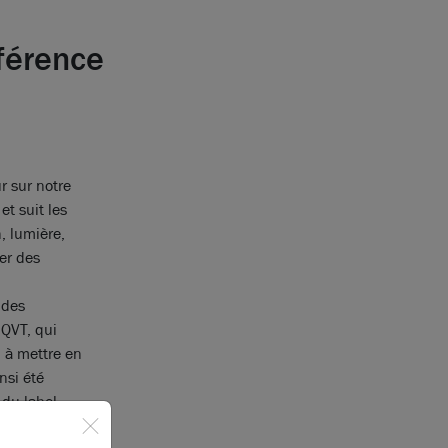
éférence
r sur notre
et suit les
, lumière,
er des
 des
 QVT, qui
 à mettre en
nsi été
 du label,