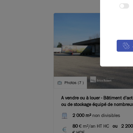
Photos (7 )
A vendre ou à louer - Bâtiment d'acti
ou de stockage équipé de nombreu
quais sur le sud-ouest de Lyon
2 000 m²
non divisibles
80
€ m²/an HT HC
ou
2 200
€ HDE