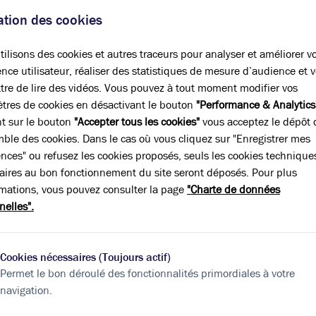
essus exigeant, une certification valo
sation des cookies
incipale du label s’applique en premier lieu à l’immobilier d’entrepr
eurs niveaux de certification (argent, or, et platine) en fonction de
ilisons des cookies et autres traceurs pour analyser et améliorer v
r chaque critère. Le processus se déroule en cinq étapes : l’enreg
nce utilisateur, réaliser des statistiques de mesure d’audience et 
pôt de document, la vérification des performances du bâtiment qu’e
tre de lire des vidéos. Vous pouvez à tout moment modifier vos
édité WELL, et enfin la certification. La cinquième étape est le re-cer
tres de cookies en désactivant le bouton
"Performance & Analytics
e cycle WELL n’est toutefois valable que trois ans.
nt sur le bouton
"Accepter tous les cookies"
vous acceptez le dépôt 
 WELL souligne plusieurs avantages à l’obtention de sa certification
mble des cookies. Dans le cas où vous cliquez sur "Enregistrer mes
le bien-être humain. L’avantage d’une labellisation WELL se révèle 
ences" ou refusez les cookies proposés, seuls les cookies technique
ur une entreprise pour au moins deux raisons : son éthique, manif
aires au bon fonctionnement du site seront déposés. Pour plus
oluer et à se remettre en question, mais aussi la possibilité d’améli
rmations, vous pouvez consulter la page
"Charte de données
donc d’augmenter sa rentabilité tout en prenant soin de ses collab
nelles".
Cookies nécessaires (Toujours actif)
bilier
Permet le bon déroulé des fonctionnalités primordiales à votre
navigation.
ous intéresser