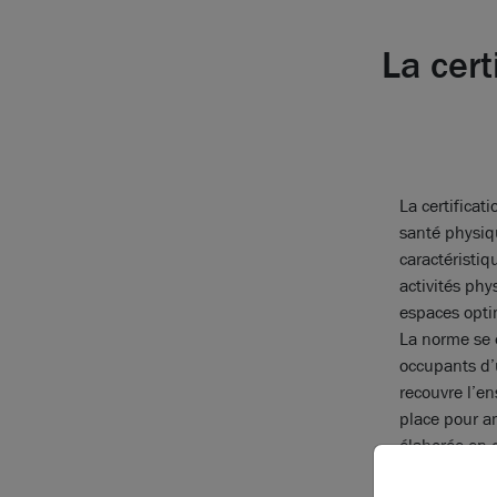
La cert
La certificat
santé physiqu
caractéristiq
activités phy
espaces opti
La norme se c
occupants d’
recouvre l’e
place pour am
élaborée en c
exigeante ma