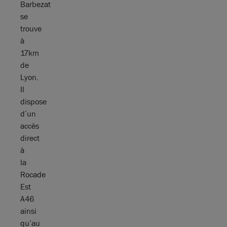
Barbezat
se
trouve
à
17km
de
Lyon.
Il
dispose
d’un
accès
direct
à
la
Rocade
Est
A46
ainsi
qu’au