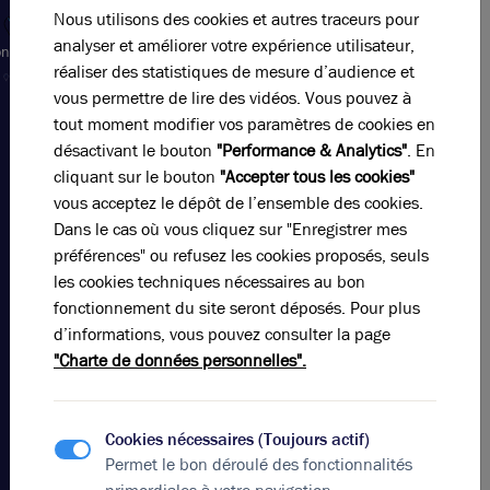
Nous utilisons des cookies et autres traceurs pour
Appeler
analyser et améliorer votre expérience utilisateur,
ntact@bricerobert.com
réaliser des statistiques de mesure d’audience et
15 rue
Bossuet,
vous permettre de lire des vidéos. Vous pouvez à
69006
tout moment modifier vos paramètres de cookies en
Lyon
désactivant le bouton
"Performance & Analytics"
. En
France
cliquant sur le bouton
"Accepter tous les cookies"
vous acceptez le dépôt de l’ensemble des cookies.
Nos
Dans le cas où vous cliquez sur "Enregistrer mes
offres
préférences" ou refusez les cookies proposés, seuls
Location
les cookies techniques nécessaires au bon
bureaux
fonctionnement du site seront déposés. Pour plus
Grand
d’informations, vous pouvez consulter la page
Est Lyon
Vente
"Charte de données personnelles".
locaux
d'activités
Grand Est
Cookies nécessaires (Toujours actif)
Lyon
Permet le bon déroulé des fonctionnalités
Location