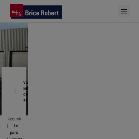
Voir la
liste
des
articles
Accueil
Le
parc