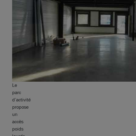
Le
parc
d’activité
propose
un
accès
poids