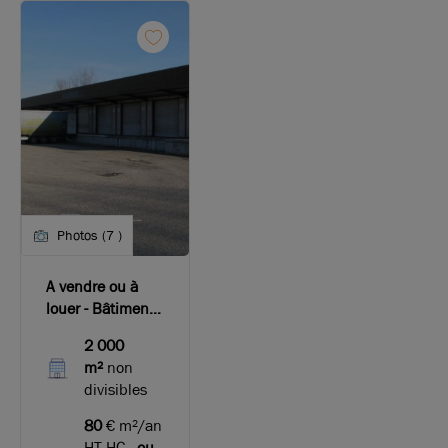
Photos (7 )
A vendre ou à
louer - Bâtiment
d'activité ou de
2 000
stockage équipé
m²
non
de nombreux
divisibles
quais sur le sud-
ouest de Lyon
80
€ m²/an
HT HC
ou