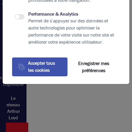
primordiales à votre navigation.
commerces
Métropole
Performance & Analytics
de Lyon
Permet de s’appuyer sur des données et
Location
autre technologies pour optimiser la
bureaux
performance de votre visite sur notre site et
améliorer votre expérience utilisateur.
Nos
métiers
Conseils
Accepter tous
Enregistrer mes
Evaluation
les cookies
préférences
Transaction
Investissement
Logistique
Le
réseau
Arthur
Loyd