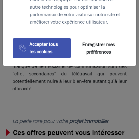
le cadre du télétravail, les entreprises française
autre technologies pour optimiser la
craignent souvent de voir la productivité de leurs
performance de votre visite sur notre site et
collaborateurs entachée par une frontière mal définie
améliorer votre expérience utilisateur.
entre vie professionnelle et vie personnelle.
Une préoccupation renforcée par une étude conduite
par le MIT qui démontre que le télétravail à temps
Accepter tous
Enregistrer mes
complet entraîne une perte de productivité de 18 %…
les cookies
préférences
Enfin pour de nombreux salariés, l’isolement, le
manque de lien social et de communication sont des
“effet secondaires” du télétravail qui peuvent
potentiellement nuire à leur bien-être autant qu’à leur
efficacité.
La perle rare pour votre
projet immobilier
Ces offres peuvent vous intéresser