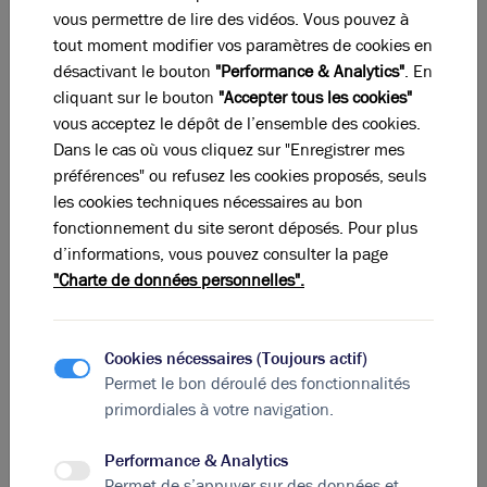
précise de l'étendue du télétravail en France.
vous permettre de lire des vidéos. Vous pouvez à
Toutefois, une enquête menée par l'institut Ifo et
tout moment modifier vos paramètres de cookies en
Econpol Europe tend à démontrer une certaine
désactivant le bouton
"Performance & Analytics"
. En
réticence des entreprises face au maintien du
cliquant sur le bouton
"Accepter tous les cookies"
télétravail. L'étude révèle ainsi que le nombre moyen
vous acceptez le dépôt de l’ensemble des cookies.
de jours payés en télétravail chaque semaine est de
Dans le cas où vous cliquez sur "Enregistrer mes
0,6 en France, un chiffre particulièrement bas
préférences" ou refusez les cookies proposés, seuls
comparé au Canada (1,7 jours/semaine), au Royaume-
les cookies techniques nécessaires au bon
Uni (1,5 jours), aux États-Unis (1,4 jours) ou encore en
fonctionnement du site seront déposés. Pour plus
Allemagne (un jour par semaine).
d’informations, vous pouvez consulter la page
"Charte de données personnelles".
Ce frein au télétravail s'explique notamment par une
donnée culturelle : les chefs d'entreprises et managers
– en particulier au sein des PME - privilégient en effet
Cookies nécessaires (Toujours actif)
le travail présentiel qui facilite une gestion des
Permet le bon déroulé des fonctionnalités
équipes au quotidien. La perte de vitesse du
primordiales à votre navigation.
télétravail et du travail hybride s'explique également
par les inquiétudes liées à la productivité : si certaines
Performance & Analytics
études plaident en faveur d'une efficacité accrue dans
Permet de s’appuyer sur des données et