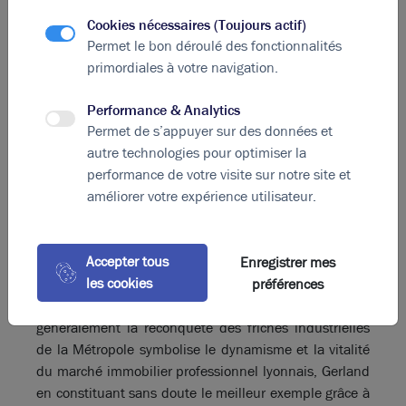
en Velin prévoit ainsi la livraison prochaine de plus de
100 000 m² de surfaces dédiées aux bureaux et
Cookies nécessaires (Toujours actif)
activités, tandis que le quartier d'affaires du Tonkin
Permet le bon déroulé des fonctionnalités
accueillera à partir de 2020 l'immeuble Parkview
primordiales à votre navigation.
offrant à la location plus de 22 000 m² de bureaux. À
Gerland c'est la Zac des Girondins qui fait l'objet d'un
Performance & Analytics
Permet de s’appuyer sur des données et
programme associant logements, bureaux et activités
autre technologies pour optimiser la
professionnelles diverses avec notamment l'immeuble
performance de votre visite sur notre site et
Brickwall et ses 12 000 m² de surface utile. Le
améliorer votre expérience utilisateur.
quartier d'affaires de la Part-Dieu est lui aussi en
pleine mutation, avec comme projet phare la tour
minérale « To-Lyon » consacrée aux bureaux, services
Accepter tous
et commerces. À Vénissieux
le nouveau quartier du
Enregistrer mes
les cookies
Grand Parilly
associera logements modernes et pôle
préférences
commercial dans un cadre moderne et durable. Plus
généralement la reconquête des friches industrielles
de la Métropole symbolise le dynamisme et la vitalité
du marché immobilier professionnel lyonnais, Gerland
en constituant sans doute le meilleur exemple grâce à