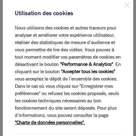
dynamiques de la Métropole à l'heure actuelle sont le
quartier de la Confluence à Lyon 2, Lyon 8, Gerland
Utilisation des cookies
dans le 7ème, le quartier d'affaire de la Part Dieu et
Villeurbanne.
Nous utilisons des cookies et autres traceurs pour
analyser et améliorer votre expérience utilisateur,
L'immobilier d'entreprises
réaliser des statistiques de mesure d’audience et
vous permettre de lire des vidéos. Vous pouvez à
Le marché de l’immobilier d’entreprise tertiaire
tout moment modifier vos paramètres de cookies en
lyonnais est également en plein essor avec 330
désactivant le bouton
"Performance & Analytics"
. En
000m2 de
take-up
sur les bureaux, soit une
cliquant sur le bouton
"Accepter tous les cookies"
augmentation de 23% par rapport à 2017. Il en est de
vous acceptez le dépôt de l’ensemble des cookies.
même pour le marché de l’investissement – 1,5
Dans le cas où vous cliquez sur "Enregistrer mes
milliards d’euros investis en immobilier d’entreprise –
préférences" ou refusez les cookies proposés, seuls
ainsi que sur le marché industriel et logistique avec
les cookies techniques nécessaires au bon
820 000m2 de
take-up
. L'attractivité du marché
fonctionnement du site seront déposés. Pour plus
immobilier professionnel lyonnais doit beaucoup aux
d’informations, vous pouvez consulter la page
projets d'aménagements qui animent la Métropole. Le
"Charte de données personnelles".
secteur du Carré de Soie entre Villeurbanne et Vaulx