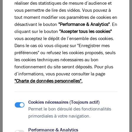
réaliser des statistiques de mesure d’audience et
Ces parcs tertiaires modernes accueillent les sièges sociaux et
vous permettre de lire des vidéos. Vous pouvez à
bureaux de nombreuses PME innovantes. Les immeubles y sont
tout moment modifier vos paramètres de cookies en
récents, fonctionnels et proposent des surfaces allant de quelques
désactivant le bouton
"Performance & Analytics"
. En
centaines à plusieurs milliers de mètres carrés, avec parkings et
cliquant sur le bouton
"Accepter tous les cookies"
espaces extérieurs aménagés.
vous acceptez le dépôt de l’ensemble des cookies.
Accessibilité et transports : les TCL à
Dans le cas où vous cliquez sur "Enregistrer mes
Dardilly
préférences" ou refusez les cookies proposés, seuls
Dardilly bénéficie d'une excellente desserte par le réseau de
les cookies techniques nécessaires au bon
transport en commun local (TCL) et par les grands axes routiers de
fonctionnement du site seront déposés. Pour plus
Photos (4 )
la région :
d’informations, vous pouvez consulter la page
Réseau routier
: La commune est desservie par l'autoroute A6
"Charte de données personnelles".
et les routes nationales N6 et N7, facilitant les déplacements
A vendre ou à louer - NEPTUNE PARK - Bureaux
vers Lyon et les autres grandes villes.
lumineux - Dardilly
Transports en commun
: Dardilly dispose de deux gares SNCF
(Dardilly-le-Jubin et Dardilly-Les-Mouilles) et est desservie par
Cookies nécessaires (Toujours actif)
3 481 m²
divisibles à partir de
367 m²
sept lignes de bus TCL (lignes 3, 89, 118, 142, 143, 144 et
Permet le bon déroulé des fonctionnalités
145), offrant aux salariés des alternatives efficaces à la voiture
Nous consulter
primordiales à votre navigation.
individuelle.
Performance & Analytics
Le cadre de travail profite par ailleurs d'un environnement