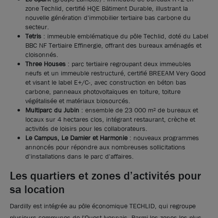
zone Techlid, certifié HQE Bâtiment Durable, illustrant la
nouvelle génération d'immobilier tertiaire bas carbone du
Photos (5 )
secteur.
Tetris
: immeuble emblématique du pôle Techlid, doté du Label
BBC NF Tertiaire Effinergie, offrant des bureaux aménagés et
INNOVALIA II - Bureaux à louer - Dardilly
cloisonnés.
Three Houses
: parc tertiaire regroupant deux immeubles
neufs et un immeuble restructuré, certifié BREEAM Very Good
538 m²
divisibles à partir de
229 m²
et visant le label E+/C-, avec construction en béton bas
carbone, panneaux photovoltaïques en toiture, toiture
125
€ m²/an HT HC
végétalisée et matériaux biosourcés.
Multiparc du Jubin
: ensemble de 23 000 m² de bureaux et
locaux sur 4 hectares clos, intégrant restaurant, crèche et
activités de loisirs pour les collaborateurs.
Le Campus, Le Damier et Harmonie
: nouveaux programmes
annoncés pour répondre aux nombreuses sollicitations
d'installations dans le parc d'affaires.
Les quartiers et zones d’activités pour
sa location
Dardilly est intégrée au pôle économique TECHLID, qui regroupe
plusieurs communes de l'Ouest lyonnais. Parmi les zones les plus