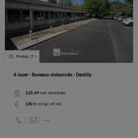
Photos (7 )
A louer - Bureaux cloisonnés - Dardilly
115 m²
non divisibles
130
€ m²/an HT HC