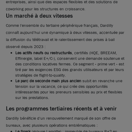
entreprises, ainsi que des espaces flexibles et des solutions de
une hauteur sous plafond de 5,80 m - Dardilly
coworking pour les structures en croissance.
Un marché à deux vitesses
1 854 m²
non divisibles
Comme l'ensemble du tertiaire périphérique français, Dardilly
111
€ m²/an HT HC
connaît aujourd'hui une dynamique à deux vitesses, accentuée par
la diffusion du télétravail et le ralentissement des prises à bail
observé depuis 2023 :
Les actifs neufs ou restructurés
, certifiés (HQE, BREEAM,
Effinergie, label E+/C-), conservent une demande soutenue et
des conditions locatives fermes. Ce segment « prime vert » est
tiré par les exigences ESG des grands utilisateurs et par leurs
stratégies de flight-to-quality.
Le parc de seconde main plus ancien
subit en revanche une
tension sur la vacance, ce qui crée des opportunités
intéressantes pour les preneurs sensibles au prix et flexibles
sur les prestations.
Les programmes tertiaires récents et à venir
Dardilly bénéficie d'un renouvellement marqué de son offre de
bureaux, avec plusieurs opérations emblématiques :
Le Spark
(groupe Lamotte) : immeuble de bureaux R+2 en