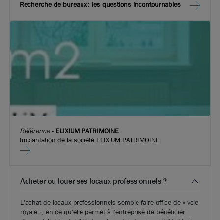
A louer - Bureaux dans la Techlid - Dardilly
Recherche de bureaux : les questions incontournables
27 m²
non divisibles
730
€ /mois HT HC
Référence
-
ELIXIUM PATRIMOINE
Implantation de la société ELIXIUM PATRIMOINE
Acheter ou louer ses locaux professionnels ?
L'achat de locaux professionnels semble faire office de « voie
royale », en ce qu'elle permet à l'entreprise de bénéficier