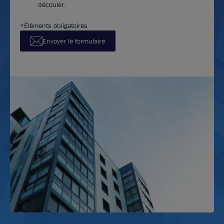
découler.
*Éléments obligatoires
Envoyer le formulaire
Photos (8 )
A louer - MINIPARC 2 - Bureaux sur la Techlid -
Dardilly
343 m²
non divisibles