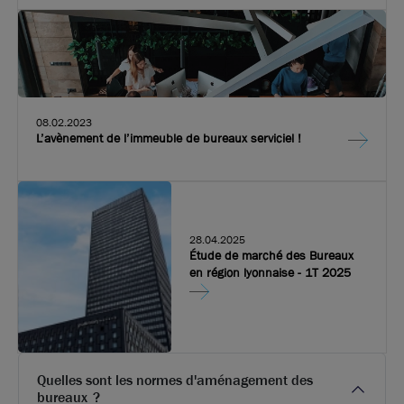
performances des entreprises en accompagnant l’adoption
des usages digitaux et en construisant des infrastructures à
la pointe de la technologie. Devoteam a ouvert ses portes sur
les quais de Perrache.
08.02.2023
Photos (4 )
L’avènement de l’immeuble de bureaux serviciel !
A louer - Bureaux au coeur de la Techlid - Dardilly
28.04.2025
80 m²
non divisibles
Étude de marché des Bureaux
en région lyonnaise - 1T 2025
130
€ m²/an HT HC
Quelles sont les normes d'aménagement des
bureaux ?