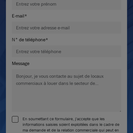
A vendre - LE PANALYS - Bureaux sur la Techlid -
E-mail*
Dardilly
360 m²
non divisibles
N° de téléphone*
120
€ m²/an HT HC
ou
2 100
€ m² HD
Message
Ne ratez aucune offre !
Soyer alerté par
mail des nouvelles annonces
correspondantes à votre recherche.
En soumettant ce formulaire, j'accepte que les
Activer l'alerte
informations saisies soient exploitées dans le cadre de
ma demande et de la relation commerciale qui peut en