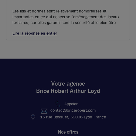
Les lois et normes sont relativement nombreuses et
importantes en ce qui concerne l'aménagement des locaux
tertiaires, car elles garantissent la sécurité et le bien être
Lire la réponse en entier
Photos (6 )
Votre agence
Brice Robert Arthur Loyd
Bureaux à louer - DARDILLY - Techlid
Appeler
contact@bricerobert.com
105 m²
non divisibles
15 rue Bossuet, 69006 Lyon France
120
€ m²/an HT HC
Nos offres