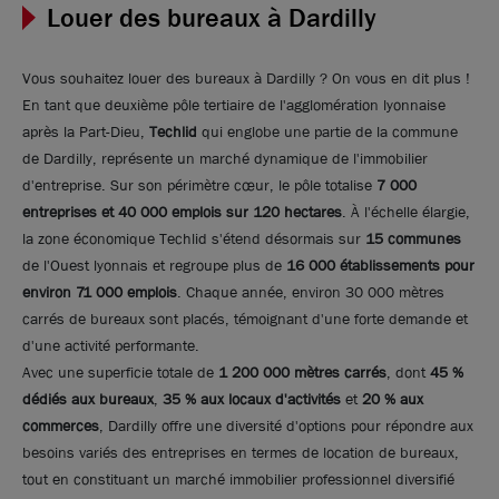
Louer des bureaux à Dardilly
Vous souhaitez louer des bureaux à Dardilly ? On vous en dit plus !
En tant que deuxième pôle tertiaire de l'agglomération lyonnaise
après la Part-Dieu,
Techlid
qui englobe une partie de la commune
de Dardilly, représente un marché dynamique de l'immobilier
d'entreprise. Sur son périmètre cœur, le pôle totalise
7 000
entreprises et 40 000 emplois sur 120 hectares
. À l'échelle élargie,
la zone économique Techlid s'étend désormais sur
15 communes
de l'Ouest lyonnais et regroupe plus de
16 000 établissements pour
environ 71 000 emplois
. Chaque année, environ 30 000 mètres
Photos (7 )
carrés de bureaux sont placés, témoignant d'une forte demande et
d'une activité performante.
Avec une superficie totale de
1 200 000 mètres carrés
, dont
45 %
A louer - NORLY 2 - Bureaux sur la techlid - Dardilly
dédiés aux bureaux
,
35 % aux locaux d'activités
et
20 % aux
commerces
, Dardilly offre une diversité d'options pour répondre aux
194 m²
non divisibles
besoins variés des entreprises en termes de location de bureaux,
tout en constituant un marché immobilier professionnel diversifié
146
€ m²/an HT HC