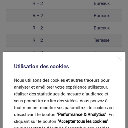
R + 2
Bureaux
R + 2
Bureaux
R + 2
Bureaux
R + 2
Terrasse
R + 2
Terrasse
R + 2
Terrasse
Utilisation des cookies
R + 2
Terrasse
Nous utilisons des cookies et autres traceurs pour
analyser et améliorer votre expérience utilisateur,
R + 1
Bureaux
réaliser des statistiques de mesure d’audience et
vous permettre de lire des vidéos. Vous pouvez à
R + 1
Bureaux
tout moment modifier vos paramètres de cookies en
R + 1
Bureaux
désactivant le bouton
"Performance & Analytics"
. En
cliquant sur le bouton
"Accepter tous les cookies"
R + 1
Bureaux