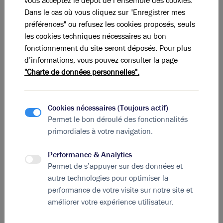
vous acceptez le dépôt de l’ensemble des cookies.
Dans le cas où vous cliquez sur "Enregistrer mes
R + 1
Terrasse
préférences" ou refusez les cookies proposés, seuls
les cookies techniques nécessaires au bon
R + 1
Terrasse
fonctionnement du site seront déposés. Pour plus
d’informations, vous pouvez consulter la page
R + 1
Terrasse
"Charte de données personnelles".
R + 1
Terrasse
RDC
Bureaux
Cookies nécessaires (Toujours actif)
Permet le bon déroulé des fonctionnalités
RDC
Bureaux
primordiales à votre navigation.
RDC
Terrasse
Performance & Analytics
Permet de s’appuyer sur des données et
RDC
Terrasse
autre technologies pour optimiser la
-
Parking
performance de votre visite sur notre site et
améliorer votre expérience utilisateur.
-
Parking