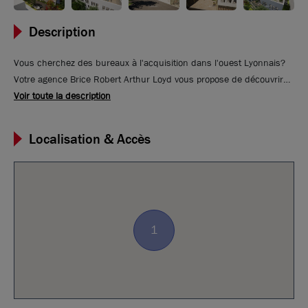
Description
Vous cherchez des bureaux à l'acquisition dans l'ouest Lyonnais?
Votre agence Brice Robert Arthur Loyd vous propose de découvrir
l'opération 7up, située à Dardilly. Cet immeuble composé de 2
Voir toute la description
bâtiments proposera des bureaux répondant aux dernières normes
RE 2020 en vigueur et bénéficieront de terrasses à chaque niveau.
Localisation & Accès
Une terrasse végétalisée, arbustif sera située au 1 er étage entre le
bâtiment A et B. 7UP bénéficie d'un bon ratio de parking de 1/45
m² et également de 2 locaux vélos au rez-de-chaussée.
1