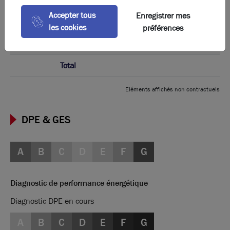
Accepter tous
Enregistrer mes
les cookies
préférences
-
Parking
Total
Eléments affichés non contractuels
DPE & GES
A
B
C
D
E
F
G
Diagnostic de performance énergétique
Diagnostic DPE en cours
A
B
C
D
E
F
G