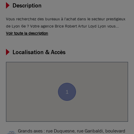
Description
Vous recherchez des bureaux à l'achat dans le secteur prestigieux
de Lyon 6e ? Votre agence Brice Robert Artur Loyd Lyon vous
propose de venir découvrir ces magnifiques bureaux à vendre,
Voir toute la description
alliant charme et modernité ! Avec un parquet authentique, ces
espaces rénovés avec goût offrent un cadre de travail inspirant.
Localisation & Accès
Idéalement situés, ils sont prêts à accueillir votre équipe dans une
atmosphère chaleureuse et professionnelle. Ne laissez pas passer
cette opportunité unique de donner un nouveau souffle à votre
entreprise. A venir découvrir rapidement.
1
Grands axes : rue Duquesne, rue Garibaldi, boulevard