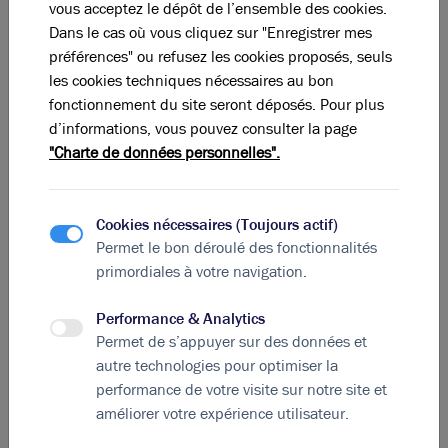
vous acceptez le dépôt de l’ensemble des cookies.
Photos (10)
Dans le cas où vous cliquez sur "Enregistrer mes
préférences" ou refusez les cookies proposés, seuls
Bureaux à vendre à LYON 69006
les cookies techniques nécessaires au bon
fonctionnement du site seront déposés. Pour plus
d’informations, vous pouvez consulter la page
556 m²
non divisibles
"Charte de données personnelles".
5 800
€ m² HD
Cookies nécessaires (Toujours actif)
Permet le bon déroulé des fonctionnalités
primordiales à votre navigation.
Performance & Analytics
Permet de s’appuyer sur des données et
autre technologies pour optimiser la
performance de votre visite sur notre site et
améliorer votre expérience utilisateur.