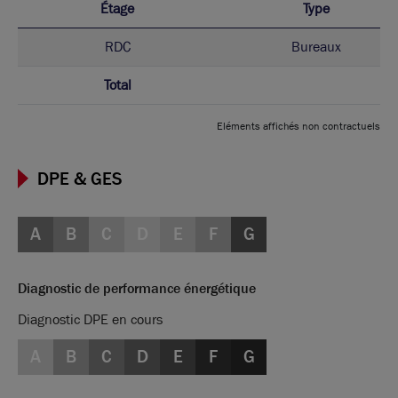
Étage
Type
RDC
Bureaux
Total
Eléments affichés non contractuels
DPE & GES
A
B
C
D
E
F
G
Diagnostic de performance énergétique
Diagnostic DPE en cours
A
B
C
D
E
F
G