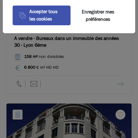
Accepter tous
Enregistrer mes
les cookies
préférences
Photos (8)
A vendre - Bureaux dans un immeuble des années
30 - Lyon 6ème
158 m²
non divisibles
6 800
€ m² HD HD