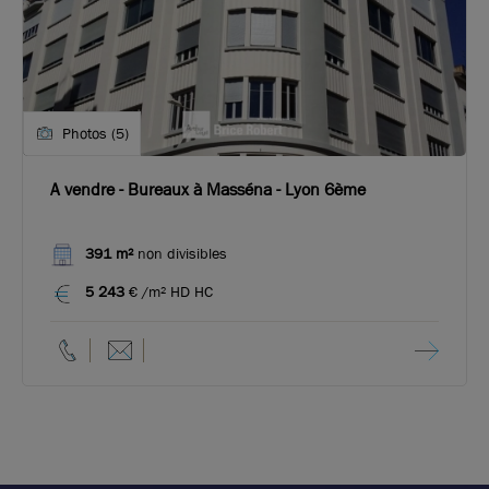
Photos (5)
A vendre - Bureaux à Masséna - Lyon 6ème
391 m²
non divisibles
5 243
€ /m² HD HC