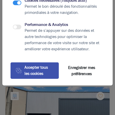
Cookies nécessaires (Toujours actif)
Diagnostic DPE en cours
Permet le bon déroulé des fonctionnalités
primordiales à votre navigation.
A
B
C
D
E
F
G
Performance & Analytics
Indice d'émission de gaz à effet de serre
Permet de s’appuyer sur des données et
autre technologies pour optimiser la
Diagnostic GES en cours
performance de votre visite sur notre site et
améliorer votre expérience utilisateur.
La perle rare pour votre
projet immobilier
Accepter tous
Enregistrer mes
Ces offres peuvent vous intéresser !
les cookies
préférences