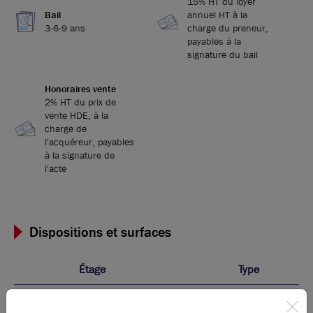
15% HT du loyer
Bail
annuel HT à la
3-6-9 ans
charge du preneur,
payables à la
signature du bail
Honoraires vente
2% HT du prix de
vente HDE, à la
charge de
l'acquéreur, payables
à la signature de
l'acte
Dispositions et surfaces
Étage
Type
Activités