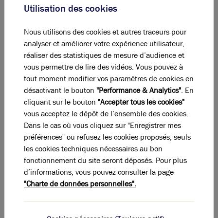
Utilisation des cookies
Activités
Nous utilisons des cookies et autres traceurs pour
Bureaux
analyser et améliorer votre expérience utilisateur,
Total Cellule
Activités
réaliser des statistiques de mesure d’audience et
vous permettre de lire des vidéos. Vous pouvez à
-
Parking
tout moment modifier vos paramètres de cookies en
désactivant le bouton
"Performance & Analytics"
. En
Total
cliquant sur le bouton
"Accepter tous les cookies"
vous acceptez le dépôt de l’ensemble des cookies.
Eléments affichés non contractuels
Dans le cas où vous cliquez sur "Enregistrer mes
préférences" ou refusez les cookies proposés, seuls
DPE & GES
les cookies techniques nécessaires au bon
fonctionnement du site seront déposés. Pour plus
d’informations, vous pouvez consulter la page
A
B
C
D
E
F
G
"Charte de données personnelles".
Diagnostic de performance énergétique