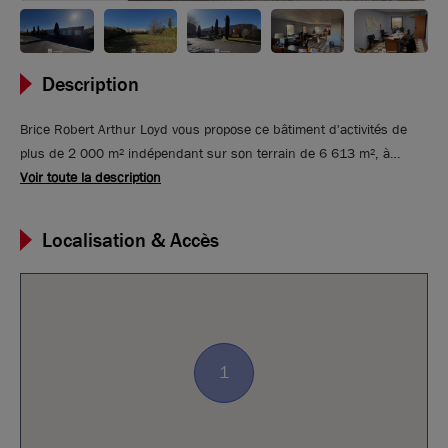
Description
Brice Robert Arthur Loyd vous propose ce bâtiment d'activités de
plus de 2 000 m² indépendant sur son terrain de 6 613 m², à
vendre ou à louer au sein de la ZI du baconnet à Montagny, située
Voir toute la description
dans le sud ouest Lyonnais. Ce local d'activités comporte plusieurs
chambres froides et se compose de 2 bâtiments liés et de bureaux
Localisation & Accès
climatisés. Possibilité d'extension du bâtiment d'environ 1 000 m² +
des quais de déchargements
1