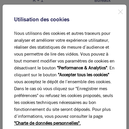
R + 1
Bureaux
RDC
Activités
Utilisation des cookies
Total Cellule E3-2
Activités
Nous utilisons des cookies et autres traceurs pour
R + 1
Bureaux
analyser et améliorer votre expérience utilisateur,
réaliser des statistiques de mesure d’audience et
RDC
Activités
vous permettre de lire des vidéos. Vous pouvez à
tout moment modifier vos paramètres de cookies en
Total Cellule E3-3
Activités
désactivant le bouton
"Performance & Analytics"
. En
R + 1
Bureaux
cliquant sur le bouton
"Accepter tous les cookies"
vous acceptez le dépôt de l’ensemble des cookies.
RDC
Activités
Dans le cas où vous cliquez sur "Enregistrer mes
préférences" ou refusez les cookies proposés, seuls
Total Cellule E3-4
Activités
les cookies techniques nécessaires au bon
fonctionnement du site seront déposés. Pour plus
R + 1
Bureaux
d’informations, vous pouvez consulter la page
"Charte de données personnelles".
RDC
Activités