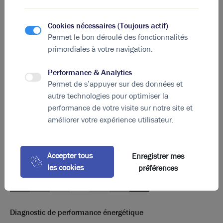
Total Cellule E3-5
Activités
Cookies nécessaires (Toujours actif)
R + 1
Bureaux
Permet le bon déroulé des fonctionnalités
primordiales à votre navigation.
RDC
Activités
Performance & Analytics
Total Cellule F1
Activités
Permet de s’appuyer sur des données et
autre technologies pour optimiser la
Total
performance de votre visite sur notre site et
améliorer votre expérience utilisateur.
Eléments affichés non contractuels
DPE & GES
Accepter tous
Enregistrer mes
les cookies
préférences
A
B
C
D
E
F
G
Diagnostic de performance énergétique