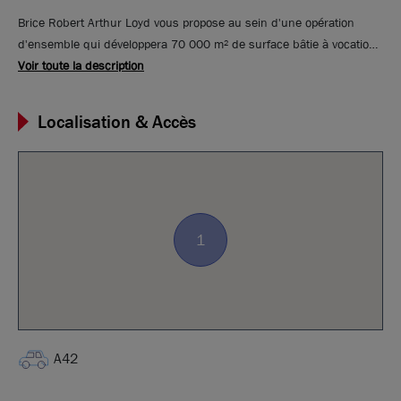
Brice Robert Arthur Loyd vous propose au sein d'une opération
d'ensemble qui développera 70 000 m² de surface bâtie à vocation
logistique, tertiaire, activité, différents cellules allant de 271 m² à 1
Voir toute la description
000 m² environ, disponibles à la vente ou à la location. Ces locaux
se situent sur al commune de La Boisse. Ce sont des bâtiments à
Localisation & Accès
usage d'activité et de bureaux.
1
A42