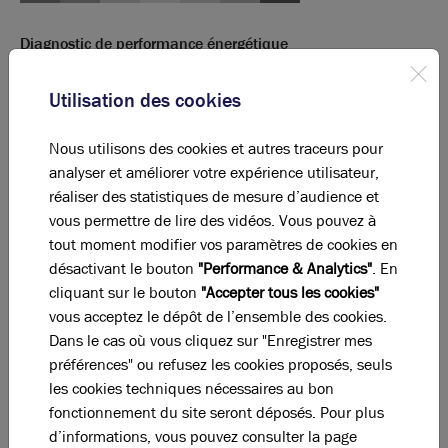
Diagnostic de performance énergétique
Diagnostic DPE en cours
Utilisation des cookies
A
B
C
D
E
F
G
Nous utilisons des cookies et autres traceurs pour
analyser et améliorer votre expérience utilisateur,
Indice d'émission de gaz à effet de serre
réaliser des statistiques de mesure d’audience et
Diagnostic GES en cours
vous permettre de lire des vidéos. Vous pouvez à
tout moment modifier vos paramètres de cookies en
désactivant le bouton
"Performance & Analytics"
. En
cliquant sur le bouton
"Accepter tous les cookies"
La perle rare pour votre
projet immobilier
vous acceptez le dépôt de l’ensemble des cookies.
Ces offres peuvent vous intéresser !
Dans le cas où vous cliquez sur "Enregistrer mes
préférences" ou refusez les cookies proposés, seuls
les cookies techniques nécessaires au bon
fonctionnement du site seront déposés. Pour plus
d’informations, vous pouvez consulter la page