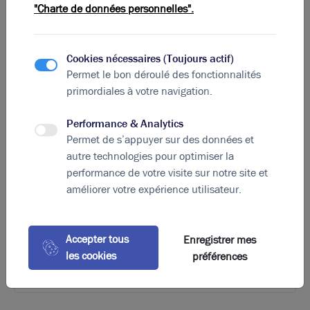
"Charte de données personnelles".
Cookies nécessaires (Toujours actif)
Permet le bon déroulé des fonctionnalités
primordiales à votre navigation.
Performance & Analytics
Photos (4)
Permet de s’appuyer sur des données et
autre technologies pour optimiser la
A louer - Local artisanal rénové avec une partie
performance de votre visite sur notre site et
stockage et bureau - Saint-André-de-Corcy
améliorer votre expérience utilisateur.
144 m²
non divisibles
82
€ m²/an HT HC
Accepter tous
Enregistrer mes
les cookies
préférences