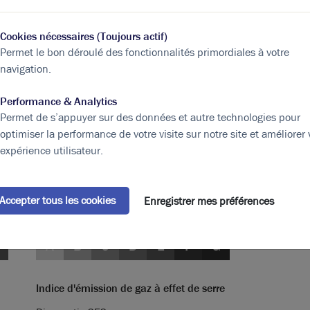
aux
230
Cookies nécessaires (Toujours actif)
aux
150
Permet le bon déroulé des fonctionnalités primordiales à votre
navigation.
sociaux
150
ités
1500
1 400 000,00 € / m²
Performance & Analytics
Permet de s’appuyer sur des données et autre technologies pour
1 500
optimiser la performance de votre visite sur notre site et améliorer 
expérience utilisateur.
Eléments affichés non contractuels
Accepter tous les cookies
Enregistrer mes préférences
A
B
C
D
E
F
G
Indice d'émission de gaz à effet de serre