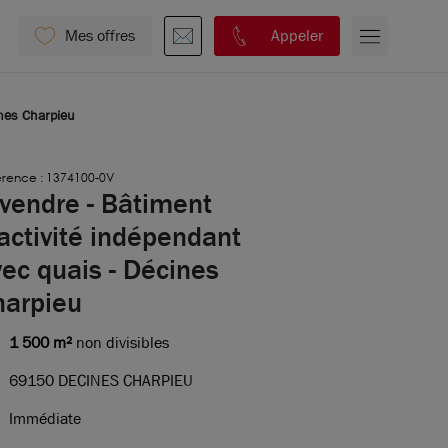
Mes offres
Appeler
ines Charpieu
érence : 1374100-0V
vendre - Bâtiment
activité indépendant
ec quais - Décines
harpieu
1 500 m²
non divisibles
69150 DECINES CHARPIEU
Immédiate