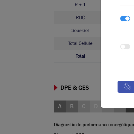
R + 1
Bure
RDC
Bure
Sous-Sol
Locaux 
Total Cellule
Activ
Total
DPE & GES
A
B
C
D
E
F
G
Diagnostic de performance énergétique