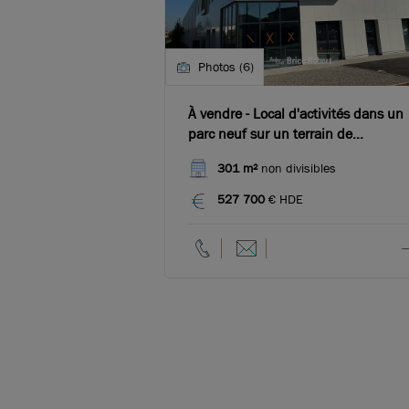
Photos (6)
À vendre - Local d'activités dans un
parc neuf sur un terrain de
9&nbsp;000 m² - Décines
301 m²
non divisibles
527 700
€ HDE