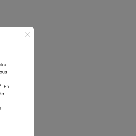
otre
vous
"
. En
de
s