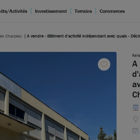
ôts/Activités
Investissement
Terrains
Commerces
nes Charpieu
A vendre - Bâtiment d'activité indépendant avec quais - Déc
Réf
A 
d'
av
C