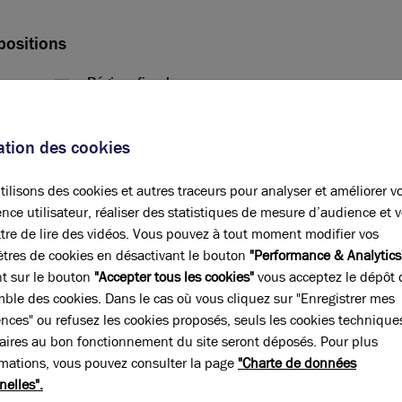
positions
Régime fiscal
Droits d'enregistrement
sation des cookies
Honoraires vente
2% HT du prix de vente HDE, à la
charge de l'acquéreur, payables à la
ilisons des cookies et autres traceurs pour analyser et améliorer v
signature de l'acte
nce utilisateur, réaliser des statistiques de mesure d’audience et 
tre de lire des vidéos. Vous pouvez à tout moment modifier vos
tres de cookies en désactivant le bouton
"Performance & Analytics
nt sur le bouton
"Accepter tous les cookies"
vous acceptez le dépôt 
mble des cookies. Dans le cas où vous cliquez sur "Enregistrer mes
ences" ou refusez les cookies proposés, seuls les cookies technique
pe
Surface
(m²)
Prix Global
HT
aires au bon fonctionnement du site seront déposés. Pour plus
rmations, vous pouvez consulter la page
"Charte de données
ités
970
nelles".