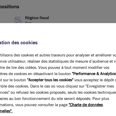
positions
Régime fiscal
TVA
Conditions particulières à la vente
sation des cookies
Locaux : entre 1 850 euros et 1 950
 la
euros HT/m² en fonction des lots
Parking : 4 000 euros HT / Unité
ilisons des cookies et autres traceurs pour analyser et améliorer v
nce utilisateur, réaliser des statistiques de mesure d’audience et 
tre de lire des vidéos. Vous pouvez à tout moment modifier vos
tres de cookies en désactivant le bouton
"Performance & Analytics
nt sur le bouton
"Accepter tous les cookies"
vous acceptez le dépôt 
mble des cookies. Dans le cas où vous cliquez sur "Enregistrer mes
pe
Surface
(m²)
Prix Global
HT
ences" ou refusez les cookies proposés, seuls les cookies technique
aires au bon fonctionnement du site seront déposés. Pour plus
ités
82.75
rmations, vous pouvez consulter la page
"Charte de données
nelles".
anine
40.27