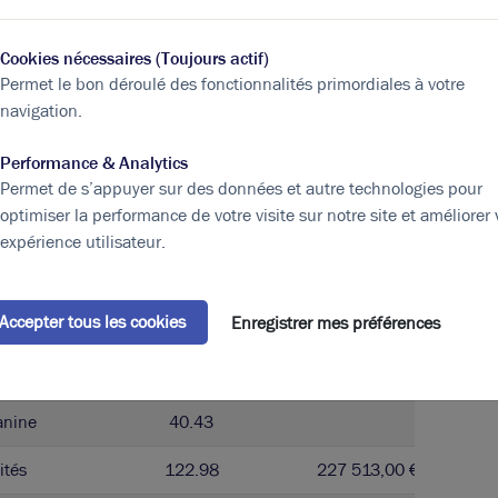
ités
123.02
239 889,00 € / m²
Cookies nécessaires (Toujours actif)
Permet le bon déroulé des fonctionnalités primordiales à votre
ités
71.75
navigation.
anine
40.88
Performance & Analytics
ités
112.63
213 997,00 € / m²
Permet de s’appuyer sur des données et autre technologies pour
optimiser la performance de votre visite sur notre site et améliorer 
ités
82.55
expérience utilisateur.
anine
40.43
Accepter tous les cookies
Enregistrer mes préférences
ités
122.98
227 513,00 € / m²
ités
82.55
anine
40.43
ités
122.98
227 513,00 € / m²