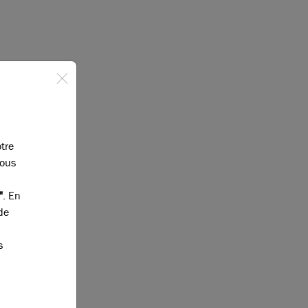
otre
vous
"
. En
de
s