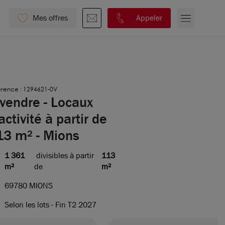
Mes offres
Appeler
érence : 1294621-0V
vendre - Locaux
activité à partir de
13 m² - Mions
1 361
divisibles à partir
113
m²
de
m²
69780 MIONS
Selon les lots - Fin T2 2027