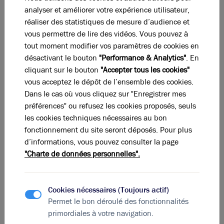
Dispositions et surfaces
analyser et améliorer votre expérience utilisateur,
réaliser des statistiques de mesure d’audience et
Étage
Type
vous permettre de lire des vidéos. Vous pouvez à
tout moment modifier vos paramètres de cookies en
RDC
Locaux Commerciaux
désactivant le bouton
"Performance & Analytics"
. En
cliquant sur le bouton
"Accepter tous les cookies"
RDC
Locaux Commerciaux
vous acceptez le dépôt de l’ensemble des cookies.
Dans le cas où vous cliquez sur "Enregistrer mes
-
Parking
préférences" ou refusez les cookies proposés, seuls
les cookies techniques nécessaires au bon
Total
fonctionnement du site seront déposés. Pour plus
d’informations, vous pouvez consulter la page
Eléments affichés non contractuels
"Charte de données personnelles".
DPE & GES
Cookies nécessaires (Toujours actif)
Permet le bon déroulé des fonctionnalités
A
B
C
D
E
F
G
primordiales à votre navigation.