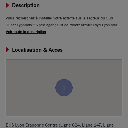
Description
Vous recherchez à installer votre activité sur le secteur du Sud
Ouest Lyonnais ? Votre agence Brice robert Arthur Loyd Lyon vous
propose une surface commerciale, située au 28 Rue Centrale à
Voir toute la description
Craponne, en plein coeur du centre-ville et à proximité immédiate de
nombreux commerces, cette surface commerciale de 250 m²,
Localisation & Accès
divisible à partir de 80 m², offre un emplacement idéal pour
développer votre activité. Les locaux sont livrés brut de béton,
fluides en attente, pour un aménagement entièrement
personnalisable.
1
BUS Lyon Craponne Centre (Ligne C24, Ligne 147, Ligne