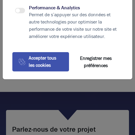
Performance & Analytics
Diagnostic de performance énergétique
Permet de s’appuyer sur des données et
Diagnostic DPE en cours
autre technologies pour optimiser la
performance de votre visite sur notre site et
A
B
C
D
E
F
G
améliorer votre expérience utilisateur.
Indice d'émission de gaz à effet de serre
Accepter tous
Enregistrer mes
Diagnostic GES en cours
les cookies
préférences
Parlez-nous de votre projet