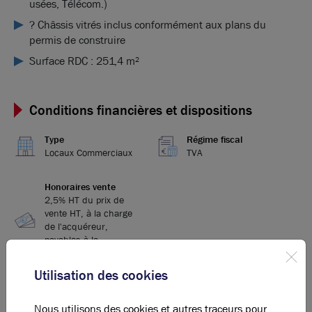
usées, Télécom.)
? Châssis vitrés inclus conformément aux plans du
permis de construire
Surface RDC : 251,4 m²
Conditions financières et dispositions
Type
Régime fiscal
Locaux Commerciaux
TVA
Honoraires vente
2,5% HT du prix de
vente HT, à la charge
de l'acquéreur,
payables à la
signature de l'acte
Utilisation des cookies
Nous utilisons des cookies et autres traceurs pour