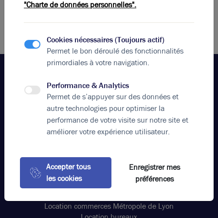
"Charte de données personnelles".
Cookies nécessaires (Toujours actif)
Permet le bon déroulé des fonctionnalités
primordiales à votre navigation.
Performance & Analytics
Votre agence
Permet de s’appuyer sur des données et
Brice Robert Arthur Loyd
autre technologies pour optimiser la
performance de votre visite sur notre site et
Appeler
améliorer votre expérience utilisateur.
contact@bricerobert.com
15 rue Bossuet, 69006 Lyon France
Accepter tous
Enregistrer mes
Nos offres
les cookies
préférences
Location bureaux Grand Est Lyon
Vente locaux d'activités Grand Est Lyon
Location commerces Métropole de Lyon
Location bureaux