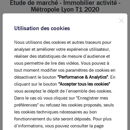
Etude de marché - Immobilier activité -
Métropole Lyon T1 2020
Publié le 9 janvier 2024
Utilisation des cookies
Nous utilisons des cookies et autres traceurs pour
Au 31 mars 2020, le marché des locaux d’activités
analyser et améliorer votre expérience utilisateur,
comptabilise plus de 77 000 m2 placés et 61
réaliser des statistiques de mesure d’audience et
transactions, soit une baisse de 28% en nombre de
vous permettre de lire des vidéos. Vous pouvez à
deals par rapport au premier trimestre 2019. La
tout moment modifier vos paramètres de cookies en
demande placée, quant à elle, reste stable.
désactivant le bouton
"Performance & Analytics"
. En
cliquant sur le bouton
"Accepter tous les cookies"
vous acceptez le dépôt de l’ensemble des cookies.
Dans le cas où vous cliquez sur "Enregistrer mes
Etude de marché - Immobilier
préférences" ou refusez les cookies proposés, seuls
activité - Métropole Lyon T1 2020
les cookies techniques nécessaires au bon
fonctionnement du site seront déposés. Pour plus
Télécharger
d’informations, vous pouvez consulter la page