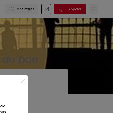
Mes offres
Appeler
otre
vous