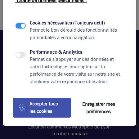
"Charte de données personnelles".
G, 69130 ECULLY.
Cookies nécessaires (Toujours actif)
Permet le bon déroulé des fonctionnalités
primordiales à votre navigation.
Performance & Analytics
Votre agence
Permet de s’appuyer sur des données et
Brice Robert Arthur Loyd
autre technologies pour optimiser la
performance de votre visite sur notre site et
Appeler
améliorer votre expérience utilisateur.
contact@bricerobert.com
15 rue Bossuet, 69006 Lyon France
Accepter tous
Enregistrer mes
Nos offres
les cookies
préférences
Location bureaux Grand Est Lyon
Vente locaux d'activités Grand Est Lyon
Location commerces Métropole de Lyon
Location bureaux