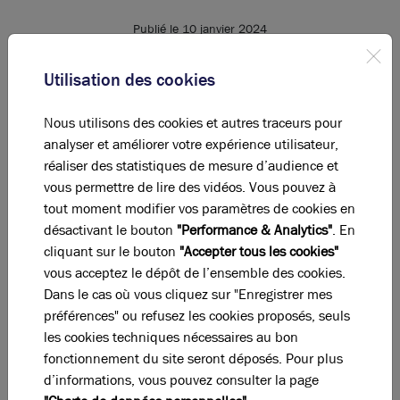
Publié le 10 janvier 2024
Utilisation des cookies
Brice Robert Arthur Loyd remercie l’Étoile de Negroni
Nous utilisons des cookies et autres traceurs pour
pour nous avoir confié la mission de l’implantation de
analyser et améliorer votre expérience utilisateur,
leurs nouveaux bureaux en région Lyonnaise !
réaliser des statistiques de mesure d’audience et
Negroni est la marque la plus connue par les Italiens.
vous permettre de lire des vidéos. Vous pouvez à
Depuis plus d’un siècle elle est leader de la
tout moment modifier vos paramètres de cookies en
charcuterie italienne de haute qualité, représentant
désactivant le bouton
"Performance & Analytics"
. En
un repère pour les consommateurs.
cliquant sur le bouton
"Accepter tous les cookies"
À la base de la philosophie de l’entreprise il y a le
vous acceptez le dépôt de l’ensemble des cookies.
contrôle total de sa filière de production intégrée et
Dans le cas où vous cliquez sur "Enregistrer mes
exclusive, à partir de l’alimentation des animaux
préférences" ou refusez les cookies proposés, seuls
jusqu’à la distribution des produits finis, afin de
les cookies techniques nécessaires au bon
toujours garantir les niveaux maximums de qualité.
fonctionnement du site seront déposés. Pour plus
Retrouvez le leader de la charcuterie italienne à
d’informations, vous pouvez consulter la page
l’Espace Européen, 15 Chemin du Saquin, Bâtiment