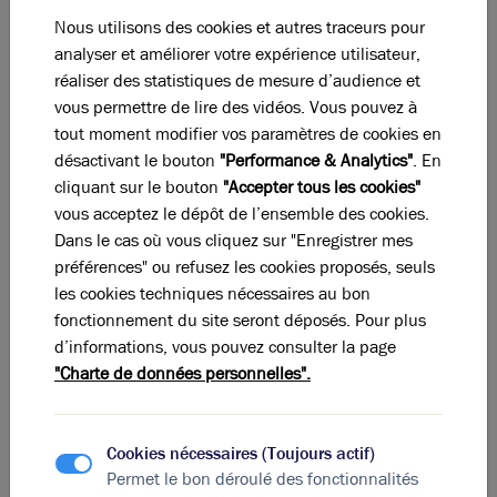
bailleur – selon qu’il s’agira d’un particulier ou d’un
Nous utilisons des cookies et autres traceurs pour
professionnel de type SCPI, assureur ou fonds de
analyser et améliorer votre expérience utilisateur,
pension – afin de concilier ses intérêts et ceux de
réaliser des statistiques de mesure d’audience et
l’entreprise locataire. L’attractivité et le dynamisme
vous permettre de lire des vidéos. Vous pouvez à
des territoires d’implantation, la zone de chalandise,
tout moment modifier vos paramètres de cookies en
les prix au m², les tendances qui animent les marchés
désactivant le bouton
"Performance & Analytics"
. En
(tertiaires, commerciaux ou logistiques) sont autant
cliquant sur le bouton
"Accepter tous les cookies"
d’éléments que les collaborateurs d’Arthur Loyd-Brice
vous acceptez le dépôt de l’ensemble des cookies.
Robert pourront utiliser en faveur de leurs clients.
Dans le cas où vous cliquez sur "Enregistrer mes
L’expérience de notre agence en matière de
préférences" ou refusez les cookies proposés, seuls
renégociation de baux permet à nos collaborateurs de
les cookies techniques nécessaires au bon
faire bénéficier propriétaires et entreprises d’une
fonctionnement du site seront déposés. Pour plus
solide expertise juridique et technique. Nombre de
d’informations, vous pouvez consulter la page
sociétés – grands comptes, PME ou start-ups – ont
"Charte de données personnelles".
ainsi fait le choix de recourir à Arthur Loyd-Brice
Robert pour obtenir des conditions juridiques,
techniques ou commerciales plus favorables dans le
Cookies nécessaires (Toujours actif)
cadre de leur contrat de bail.
Permet le bon déroulé des fonctionnalités
Lorsqu’il est question de bail professionnel