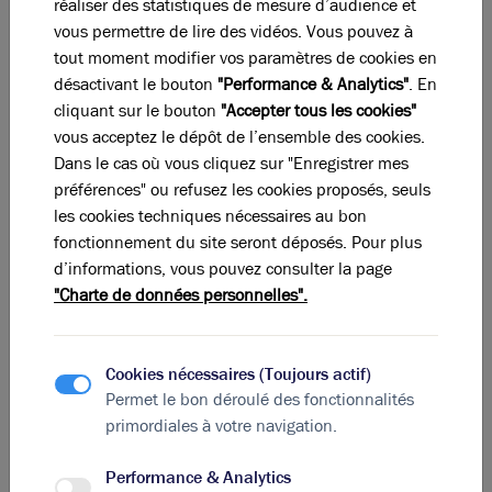
Ces offres peuvent vous intéresser
réaliser des statistiques de mesure d’audience et
vous permettre de lire des vidéos. Vous pouvez à
tout moment modifier vos paramètres de cookies en
désactivant le bouton
"Performance & Analytics"
. En
cliquant sur le bouton
"Accepter tous les cookies"
vous acceptez le dépôt de l’ensemble des cookies.
Dans le cas où vous cliquez sur "Enregistrer mes
préférences" ou refusez les cookies proposés, seuls
les cookies techniques nécessaires au bon
fonctionnement du site seront déposés. Pour plus
d’informations, vous pouvez consulter la page
"Charte de données personnelles".
Photos (7 )
Cookies nécessaires (Toujours actif)
A vendre ou à louer - Bâtiment d'activité ou de
Permet le bon déroulé des fonctionnalités
stockage équipé de nombreux quais sur le sud-ouest
primordiales à votre navigation.
de Lyon
2 000 m²
non divisibles
Performance & Analytics
80
€ m²/an HT HC
ou
2 200 000
€ HDE