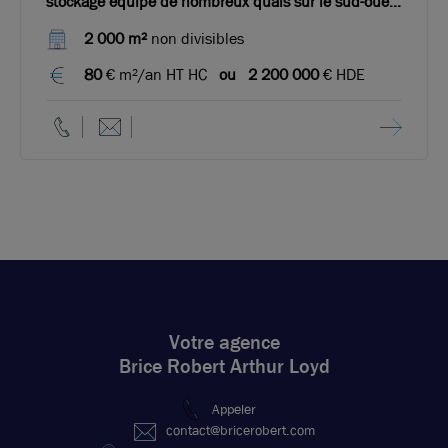
stockage équipé de nombreux quais sur le sud-ouest
de Lyon
2 000 m²
non divisibles
80
€ m²/an HT HC
ou
2 200 000
€ HDE
Votre agence
Brice Robert Arthur Loyd
Appeler
contact@bricerobert.com