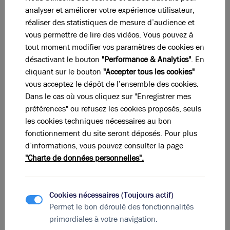
panneaux solaires et photovoltaïques sur le toit. Il est
analyser et améliorer votre expérience utilisateur,
réservé aux entreprises coopératives car l’agencement
réaliser des statistiques de mesure d’audience et
de l’intérieur a été pensé pour faciliter la collaboration.
vous permettre de lire des vidéos. Vous pouvez à
Le programme Organdi quant à lui est un projet de
tout moment modifier vos paramètres de cookies en
deux immeubles reliés par une passerelle, soit 14 200
désactivant le bouton
"Performance & Analytics"
. En
m². Ils seront faits principalement de verre et de
cliquant sur le bouton
"Accepter tous les cookies"
béton. Les bâtiments prévus pour 2018 seront
vous acceptez le dépôt de l’ensemble des cookies.
labellisés BREAAM et certifiés HQE. Le centre
Dans le cas où vous cliquez sur "Enregistrer mes
commercial du Carré de Soie était aussi un gros projet
préférences" ou refusez les cookies proposés, seuls
d’investissement. Il a ouvert en 2009 avec une
les cookies techniques nécessaires au bon
cinquantaine de boutiques.
fonctionnement du site seront déposés. Pour plus
En peu de temps,
le Carré de Soie
a su se trouver une
d’informations, vous pouvez consulter la page
place parmi les centres d’affaires de Lyon et
"Charte de données personnelles".
concurrencer les trois autres quartiers business de la
ville. Parfait équilibre entre logements et immobilier
professionnel, le quartier lyonnais à tout pour attirer
Cookies nécessaires (Toujours actif)
les sociétés et favoriser l’implantation d’entreprises.
Permet le bon déroulé des fonctionnalités
primordiales à votre navigation.