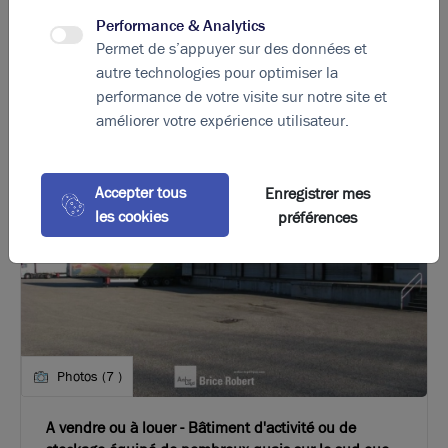
Performance & Analytics
La perle rare pour votre
projet immobilier
Permet de s’appuyer sur des données et
autre technologies pour optimiser la
Ces offres peuvent vous intéresser
performance de votre visite sur notre site et
améliorer votre expérience utilisateur.
Accepter tous
Enregistrer mes
les cookies
préférences
Photos (7 )
A vendre ou à louer - Bâtiment d'activité ou de