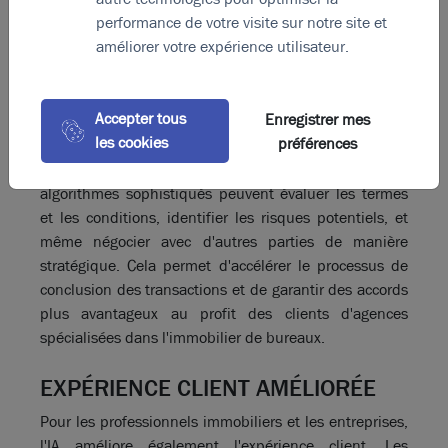
aux utilisateurs de bureaux à l'heure de la transition
performance de votre visite sur notre site et
écologique de l'immobilier tertiaire.
améliorer votre expérience utilisateur.
NÉGOCIATION ET ANALYSE DE
CONTRATS
Accepter tous
Enregistrer mes
les cookies
préférences
L'IA simplifie également le processus de négociation et
d'analyse de contrats immobiliers ; à nouveau, des
algorithmes sophistiqués peuvent évaluer les termes
et les conditions, identifier les risques potentiels, et
même négocier avec d'autres parties de manière
stratégique. Cela permet d'accélérer le processus de
conclusion des transactions et de garantir des accords
plus avantageux au profit des clients d'agences
spécialisées dans l'immobilier de bureaux.
EXPÉRIENCE CLIENT AMÉLIORÉE
Pour les professionnels immobiliers et les entreprises,
l'IA améliore également l'expérience client. Les