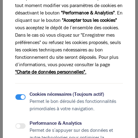
améliorant ainsi la productivité, le bien-être des
tout moment modifier vos paramètres de cookies en
employés, et la satisfaction au travail. La possibilité
désactivant le bouton
"Performance & Analytics"
. En
d'anticiper l'aménagement des espaces de bureaux
cliquant sur le bouton
"Accepter tous les cookies"
permet aux utilisateurs de mieux s'y projeter, facilitant
vous acceptez le dépôt de l’ensemble des cookies.
ainsi les décisions d'achat ou de location de bureaux.
Dans le cas où vous cliquez sur "Enregistrer mes
préférences" ou refusez les cookies proposés, seuls
GESTION IMMOBILIÈRE
les cookies techniques nécessaires au bon
INTELLIGENTE
fonctionnement du site seront déposés. Pour plus
d’informations, vous pouvez consulter la page
L'IA facilite également la gestion immobilière en
"Charte de données personnelles".
automatisant des tâches cruciales telles que la
maintenance prédictive, la surveillance des coûts
énergétiques et la sécurité. Les capteurs intelligents et
Cookies nécessaires (Toujours actif)
les dispositifs connectés permettent une collecte
Permet le bon déroulé des fonctionnalités
continue de données sur l'état des bâtiments,
primordiales à votre navigation.
prévenant ainsi les problèmes potentiels avant qu'ils
ne deviennent des problèmes majeurs. Cela se traduit
Performance & Analytics
par des opérations plus efficaces et une utilisation
Permet de s’appuyer sur des données et
optimale des ressources, l'IA pouvant donc être utile
autre technologies pour optimiser la