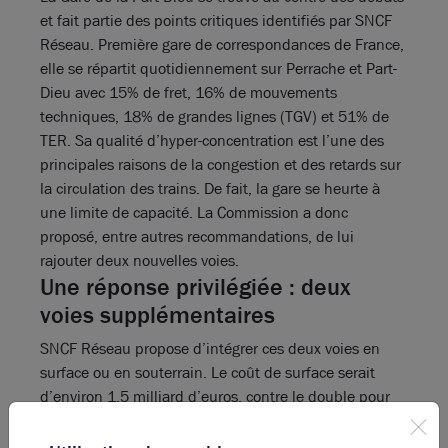
et fait partie des points critiques identifiés par SNCF
Réseau. Première gare de correspondances de France,
elle se répartit quotidiennement sur Perrache et Part-
Dieu avec 15% de fret, 16% de mouvements
techniques, 18% de grandes lignes (TGV) et 51% de
TER. Sa qualité d’hyper-concentration est l’une des
principales raisons de la congestion et des retards sur
la circulation des trains. De fait, la gare se heurte à
une limite de capacité. La Commission a donc
proposé, entre autres recommandations, de lui
rajouter deux nouvelles voies.
Une réponse privilégiée : deux
voies supplémentaires
SNCF Réseau propose d’intégrer ces deux voies en
surface ou en souterrain. Le coût de surface serait
d’environ 1,5 milliard d’euros, contre le double pour
créer une gare souterraine à Part-Dieu. Gérard Collomb
met ici en avant l’idée d’une plateforme (un « hub »)