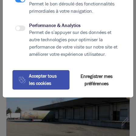
souterraines. La réunion publique générale de clôture
Permet le bon déroulé des fonctionnalités
s’est tenue le 11 juillet et apportera davantage
primordiales à votre navigation.
d’informations.
Performance & Analytics
Permet de s’appuyer sur des données et
autre technologies pour optimiser la
performance de votre visite sur notre site et
La perle rare pour votre
projet immobilier
améliorer votre expérience utilisateur.
Ces offres peuvent vous intéresser
Accepter tous
Enregistrer mes
les cookies
préférences