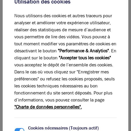
Utilisation des cookies
ferroviaire de niveau européen capable d’en accueillir
les flux. D’autres élus critiquent l’idée de poursuivre
Nous utilisons des cookies et autres traceurs pour
cette centralisation tandis que la gare Saint-Exupéry
analyser et améliorer votre expérience utilisateur,
serait sous-utilisée.
réaliser des statistiques de mesure d’audience et
L’effet final recherché de la nouvelle construction de
vous permettre de lire des vidéos. Vous pouvez à
voies, qui se situerait entre Saint-Clair et Guillotière,
tout moment modifier vos paramètres de cookies en
repose sur un double souhait. En premier lieu, il s’agit
désactivant le bouton
"Performance & Analytics"
. En
d’accroître de 40%, d’ici 2040, la capacité du nœud
cliquant sur le bouton
"Accepter tous les cookies"
ferroviaire lyonnais, qui serait responsable de « 60%
vous acceptez le dépôt de l’ensemble des cookies.
des incidents à l’échelle de la région ». Cela, en plus
Dans le cas où vous cliquez sur "Enregistrer mes
de la voie L toujours en construction dans la gare. En
préférences" ou refusez les cookies proposés, seuls
second lieu, le trafic de fret serait détourné de la Part-
les cookies techniques nécessaires au bon
Dieu. Le but est évidemment de faciliter l'accès des
fonctionnement du site seront déposés. Pour plus
travailleurs et salariés vers leur lieu de travail qu'est le
d’informations, vous pouvez consulter la page
2ème quartier d'affaires de France
. Dans tous les cas,
"Charte de données personnelles".
un réaménagement urbain est à prévoir, qu’il s’agisse
de destructions d’immeubles pour des voies M et N en
surface, ou des travaux dans la gare pour des voies
Cookies nécessaires (Toujours actif)