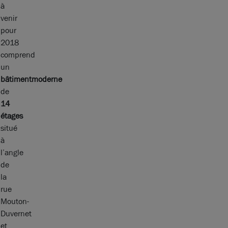
à
venir
pour
2018
comprend
un
bâtiment
moderne
de
14
étages
situé
à
l’angle
de
la
rue
Mouton-
Duvernet
et