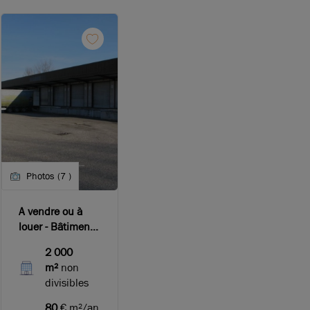
Photos (7 )
A vendre ou à
louer - Bâtiment
d'activité ou de
2 000
stockage équipé
m²
non
de nombreux
divisibles
quais sur le sud-
ouest de Lyon
80
€ m²/an