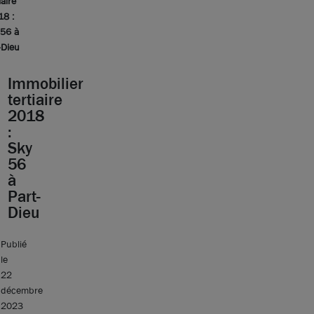
iaire
18 :
 56 à
-Dieu
Immobilier
tertiaire
2018
:
Sky
56
à
Part-
Dieu
Publié
le
22
décembre
2023