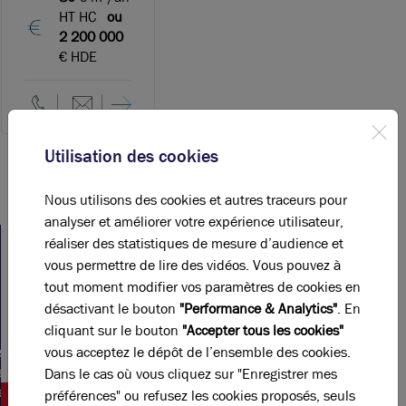
HT HC
ou
2 200 000
€ HDE
Utilisation des cookies
Nous utilisons des cookies et autres traceurs pour
analyser et améliorer votre expérience utilisateur,
réaliser des statistiques de mesure d’audience et
vous permettre de lire des vidéos. Vous pouvez à
tout moment modifier vos paramètres de cookies en
Votre
Nos
Nos
Le
désactivant le bouton
"Performance & Analytics"
. En
agence
offres
métiers
réseau
cliquant sur le bouton
"Accepter tous les cookies"
Brice
Arthur
vous acceptez le dépôt de l’ensemble des cookies.
ation
seils
Robert
Loyd
uation
eaux
Dans le cas où vous cliquez sur "Enregistrer mes
Arthur
action
and
préférences" ou refusez les cookies proposés, seuls