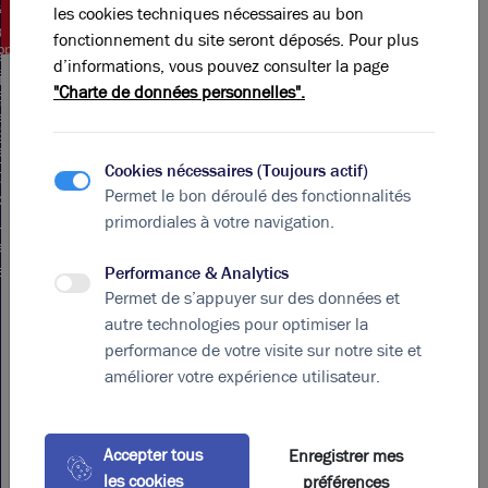
Loyd
issement
 Lyon
les cookies techniques nécessaires au bon
stique
nte
fonctionnement du site seront déposés. Pour plus
ppeler
caux
d’informations, vous pouvez consulter la page
bricerobert.com
ivités
"Charte de données personnelles".
5 rue
d Est
ssuet,
yon
9006
ation
Lyon
Cookies nécessaires (Toujours actif)
erces
rance
Permet le bon déroulé des fonctionnalités
opole
primordiales à votre navigation.
Lyon
ation
eaux
Performance & Analytics
Permet de s’appuyer sur des données et
autre technologies pour optimiser la
performance de votre visite sur notre site et
Mentions
Copyright
Plan
améliorer votre expérience utilisateur.
Légales
du
2023.
site
Tous
droits
Accepter tous
Enregistrer mes
réservés.
les cookies
préférences