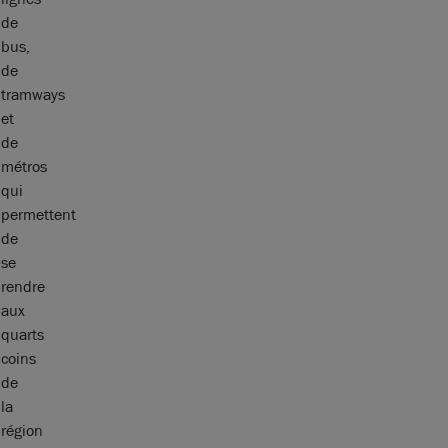
de
bus,
de
tramways
et
de
métros
qui
permettent
de
se
rendre
aux
quarts
coins
de
la
région