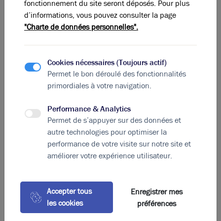
fonctionnement du site seront déposés. Pour plus
Ces offres peuvent vous intéresser
d’informations, vous pouvez consulter la page
"Charte de données personnelles".
Cookies nécessaires (Toujours actif)
Permet le bon déroulé des fonctionnalités
primordiales à votre navigation.
Performance & Analytics
Permet de s’appuyer sur des données et
autre technologies pour optimiser la
performance de votre visite sur notre site et
améliorer votre expérience utilisateur.
Photos (7 )
A vendre ou à louer - Bâtiment d'activité ou de
Accepter tous
Enregistrer mes
stockage équipé de nombreux quais sur le sud-ouest
les cookies
préférences
de Lyon
2 000 m²
non divisibles