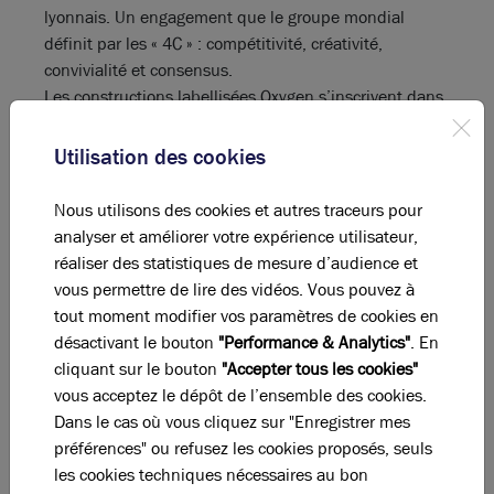
lyonnais. Un engagement que le groupe mondial
définit par les « 4C » : compétitivité, créativité,
convivialité et consensus.
Les constructions labellisées Oxygen s’inscrivent dans
le cadre du programme Blue Fabric de Vinci. Un mode
de construction qui respecte les « 4C » en matière de
Utilisation des cookies
bureaux, logements ou infrastructures. L’idée :
proposer des immeubles respectueux de
Nous utilisons des cookies et autres traceurs pour
l’environnement, à basse consommation énergétique
analyser et améliorer votre expérience utilisateur,
mais aussi privilégier le confort et le bien-être
réaliser des statistiques de mesure d’audience et
utilisateur en s’assurant du bon environnement
vous permettre de lire des vidéos. Vous pouvez à
intérieur et extérieur aux constructions. Avec Oxygen et
tout moment modifier vos paramètres de cookies en
Blue Fabric, Vinci Construction France entend
désactivant le bouton
"Performance & Analytics"
. En
participer au développement de la ville de demain.
cliquant sur le bouton
"Accepter tous les cookies"
vous acceptez le dépôt de l’ensemble des cookies.
Dans le cas où vous cliquez sur "Enregistrer mes
préférences" ou refusez les cookies proposés, seuls
les cookies techniques nécessaires au bon
La perle rare pour votre
projet immobilier