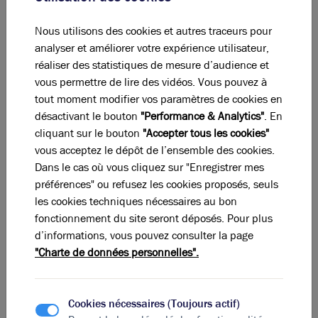
Les voûtes longues de 300 m qui font la particularité
Nous utilisons des cookies et autres traceurs pour
de la Gare de Lyon-Perrache avaient jusqu’à présent le
analyser et améliorer votre expérience utilisateur,
désavantage de séparer le centre-ville de Perrache, ce
réaliser des statistiques de mesure d’audience et
dernier – plus au sud – se prolongeant désormais vers
vous permettre de lire des vidéos. Vous pouvez à
le nouveau quartier de la Confluence. La nouvelle
tout moment modifier vos paramètres de cookies en
entrée de la gare qui s'inscrit dans la continuité de la
désactivant le bouton
"Performance & Analytics"
. En
place des Archives vise notamment à répondre à la
cliquant sur le bouton
"Accepter tous les cookies"
future fréquentation du secteur qui devrait doubler
vous acceptez le dépôt de l’ensemble des cookies.
d'ici 2030, tout en brisant le verrou qui sépare
Dans le cas où vous cliquez sur "Enregistrer mes
Perrache de la
Presqu'île
lyonnaise. La gare de
préférences" ou refusez les cookies proposés, seuls
Perrache deviendra donc aussi celle de la Confluence,
les cookies techniques nécessaires au bon
qui comptera à terme 16 000 habitants (+23 %) et 25
fonctionnement du site seront déposés. Pour plus
000 salariés (+60 %).
d’informations, vous pouvez consulter la page
La transformation du PEM de Perrache va donc enfin
"Charte de données personnelles".
briser la barrière que forme le CELP entre le centre-
ville et Perrache, ouvrant enfin la totalité du deuxième
arrondissement lyonnais vers le centre-ville. Une
Cookies nécessaires (Toujours actif)
transformation qui vient désenclaver les habitants du