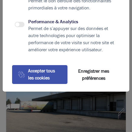
Permet le bon déroulé des fonctionnalités
Perrache historique, avec sans doute à la clef de
primordiales à votre navigation.
nouvelles opportunités pour l'immobilier d'entreprise…
Performance & Analytics
Permet de s’appuyer sur des données et
autre technologies pour optimiser la
La perle rare pour votre
projet immobilier
performance de votre visite sur notre site et
améliorer votre expérience utilisateur.
Ces offres peuvent vous intéresser
Accepter tous
Enregistrer mes
les cookies
préférences