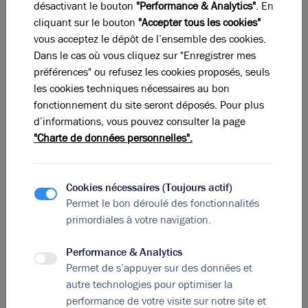
Diagnostic DPE en cours
désactivant le bouton
"Performance & Analytics"
. En
cliquant sur le bouton
"Accepter tous les cookies"
A
B
C
D
E
F
G
vous acceptez le dépôt de l’ensemble des cookies.
Dans le cas où vous cliquez sur "Enregistrer mes
préférences" ou refusez les cookies proposés, seuls
Indice d'émission de gaz à effet de serre
les cookies techniques nécessaires au bon
Diagnostic GES en cours
fonctionnement du site seront déposés. Pour plus
d’informations, vous pouvez consulter la page
"Charte de données personnelles".
La perle rare pour votre
projet immobilier
Ces offres peuvent vous intéresser !
Cookies nécessaires (Toujours actif)
Permet le bon déroulé des fonctionnalités
primordiales à votre navigation.
Performance & Analytics
Permet de s’appuyer sur des données et
autre technologies pour optimiser la
performance de votre visite sur notre site et