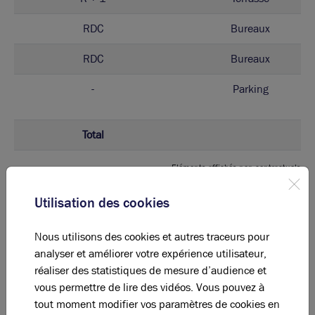
RDC
Bureaux
RDC
Bureaux
-
Parking
Total
Eléments affichés non contractuels
Utilisation des cookies
DPE & GES
Nous utilisons des cookies et autres traceurs pour
A
B
C
D
E
F
G
analyser et améliorer votre expérience utilisateur,
réaliser des statistiques de mesure d’audience et
vous permettre de lire des vidéos. Vous pouvez à
Diagnostic de performance énergétique
tout moment modifier vos paramètres de cookies en