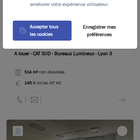
améliorer votre expérience utilisateur.
Accepter tous
Enregistrer mes
les cookies
préférences
Photos (5)
A louer - CAT SUD - Bureaux Lumineux - Lyon 3
514 m²
non divisibles
145
€ m²/an HT HC