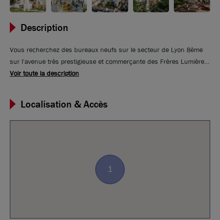
Description
Vous recherchez des bureaux neufs sur le secteur de Lyon 8ème
sur l'avenue très prestigieuse et commerçante des Frères Lumière ?
Votre agence Brice Robert Arthur Loyd Lyon vous propose, a
Voir toute la description
proximité immédiate des hôpitaux, dans un secteur très bien
desservit par les transports TCL, et les axes routiers, le programme
Localisation & Accès
neuf LUMINE & SENS propose des surfaces à partir de 550 m² de
bureaux.
1