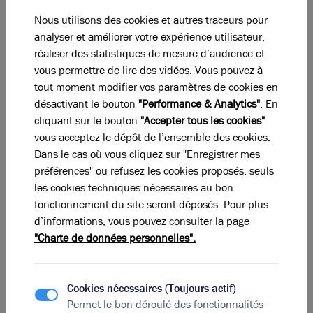
l’aménagement des espaces publics naturels.
Nous utilisons des cookies et autres traceurs pour
La convention publique d’aménagement a été confiée
analyser et améliorer votre expérience utilisateur,
à la SERL (Société d’Équipement et aménageur urbain
réaliser des statistiques de mesure d’audience et
du Rhône et de Lyon). Deux îlots tertiaires sont en
vous permettre de lire des vidéos. Vous pouvez à
place depuis 2012 avec le Médicentre et le Yellow
tout moment modifier vos paramètres de cookies en
Square. D’ici 2018-2019, elle accueillera une nouvelle
désactivant le bouton
"Performance & Analytics"
. En
zone d’activité avec 5 000m² supplémentaires de
cliquant sur le bouton
"Accepter tous les cookies"
bureaux, 2 000m² d’ateliers et un hôtel 3 étoiles avec
vous acceptez le dépôt de l’ensemble des cookies.
centaine de chambres. La Duchère fait partie
Dans le cas où vous cliquez sur "Enregistrer mes
ème
intégrante du 2
pôle tertiaire de l’agglomération
préférences" ou refusez les cookies proposés, seuls
lyonnaise avec près de 6 600 établissements et
les cookies techniques nécessaires au bon
40 000 emplois.
fonctionnement du site seront déposés. Pour plus
Elle bénéficie du dispositif de
Zone Franche Urbaine –
d’informations, vous pouvez consulter la page
Territoires Entrepreneurs (ZFU-TE)
qui permet aux
"Charte de données personnelles".
entreprises de profiter d’une exonération fiscale sous
certaines conditions. Une raison de plus pour les
entreprises qui souhaiteraient s’installer et se
Cookies nécessaires (Toujours actif)
ème
développer en région lyonnaise, de choisir le 9
Permet le bon déroulé des fonctionnalités