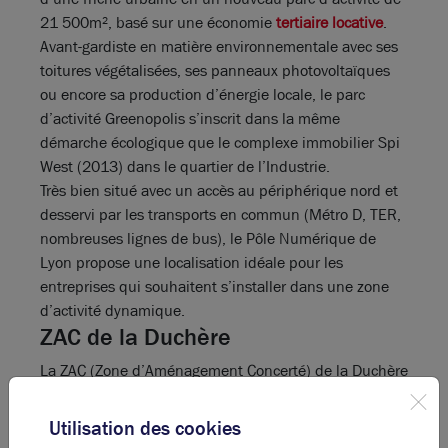
21 500m², basé sur une économie
tertiaire locative
.
Avant-gardiste en matière environnementale avec ses
toitures végétalisées, ses panneaux photovoltaïques
ou encore sa production d’énergie locale, le parc
d’activité Greenopolis s’inscrit dans la même
démarche écologique que le complexe immobilier Spi
West (2013) dans le quartier de l’Industrie.
Très bien situé avec un accès au périphérique nord et
desservi par les transports en commun (Métro D, TER,
nombreuses lignes de bus), le Pôle Numérique de
Lyon propose une localisation idéale pour les
entreprises qui souhaitent s’installer dans une zone
d’activité dynamique.
ZAC de la Duchère
La ZAC (Zone d’Aménagement Concerté) de la Duchère
couvre la totalité du quartier (120 hectares). Elle a
pour but de mettre en place un renouvellement urbain
Utilisation des cookies
avec de nouveaux locaux, équipements, et