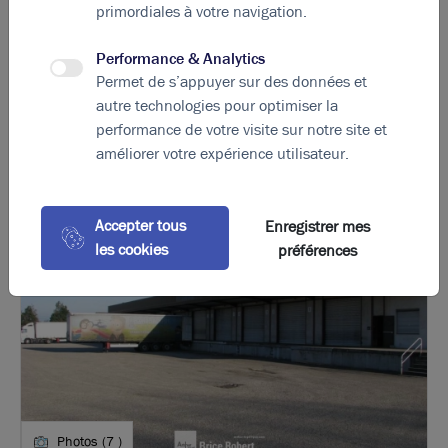
arrondissement.
primordiales à votre navigation.
Performance & Analytics
Permet de s’appuyer sur des données et
autre technologies pour optimiser la
La perle rare pour votre
projet immobilier
performance de votre visite sur notre site et
Ces offres peuvent vous intéresser
améliorer votre expérience utilisateur.
Accepter tous
Enregistrer mes
les cookies
préférences
Photos (7 )