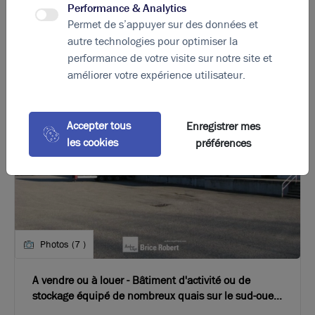
Performance & Analytics
La perle rare pour votre
projet immobilier
Permet de s’appuyer sur des données et
Ces offres peuvent vous intéresser
autre technologies pour optimiser la
performance de votre visite sur notre site et
améliorer votre expérience utilisateur.
Accepter tous
Enregistrer mes
les cookies
préférences
Photos (7 )
A vendre ou à louer - Bâtiment d'activité ou de
stockage équipé de nombreux quais sur le sud-ouest
de Lyon