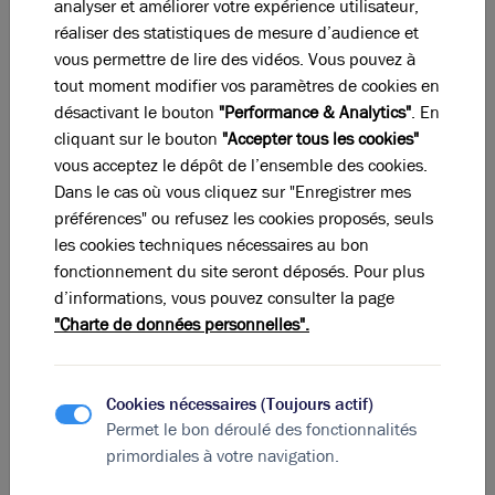
analyser et améliorer votre expérience utilisateur,
plus de 350 adhérents, dont 250 entreprises, 50
réaliser des statistiques de mesure d’audience et
centres de recherches et développement, 30
vous permettre de lire des vidéos. Vous pouvez à
institutions et partenaires et 20 pouvoirs publics. Le
tout moment modifier vos paramètres de cookies en
pôle de compétitivité
dispose d’un réseau de plus de
désactivant le bouton
"Performance & Analytics"
. En
5 000 contacts industriels et scientifiques qu’il met à
cliquant sur le bouton
"Accepter tous les cookies"
profit de ses adhérents.
vous acceptez le dépôt de l’ensemble des cookies.
Depuis sa création, Plastipolis a labellisé un total de
Dans le cas où vous cliquez sur "Enregistrer mes
175 projets pour un montant de 450 millions d’euros.
préférences" ou refusez les cookies proposés, seuls
Le pôle a également accompagné 25 projets à
les cookies techniques nécessaires au bon
rayonnement européen.
fonctionnement du site seront déposés. Pour plus
Le
pôle de compétitivité
Plastipolis représente 33 000
d’informations, vous pouvez consulter la page
salariés soit 20% de l’effectif national de
plasturgie
et
"Charte de données personnelles".
réalise un total de 8 milliards d’euros de chiffre
d’affaires, soit 30% de la production française.
Cookies nécessaires (Toujours actif)
Permet le bon déroulé des fonctionnalités
primordiales à votre navigation.