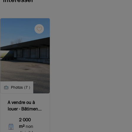
Photos (7 )
A vendre ou à
louer - Bâtiment
d'activité ou de
2 000
stockage équipé
m²
non
de nombreux