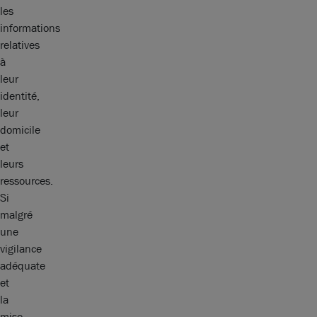
les
informations
relatives
à
leur
identité,
leur
domicile
et
leurs
ressources.
Si
malgré
une
vigilance
adéquate
et
la
mise