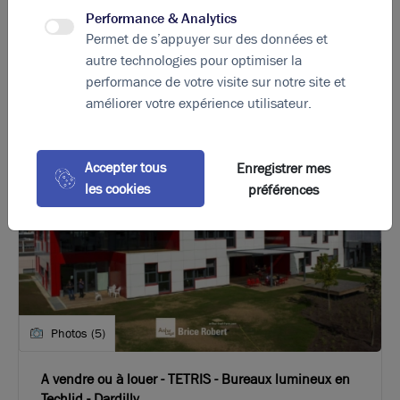
Performance & Analytics
175
€ m²/an HT HC
Permet de s’appuyer sur des données et
autre technologies pour optimiser la
performance de votre visite sur notre site et
améliorer votre expérience utilisateur.
Accepter tous
Enregistrer mes
les cookies
préférences
Photos (5)
A vendre ou à louer - TETRIS - Bureaux lumineux en
Techlid - Dardilly