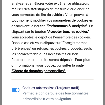
analyser et améliorer votre expérience utilisateur,
Ces offres peuvent vous intéresser !
réaliser des statistiques de mesure d’audience et
vous permettre de lire des vidéos. Vous pouvez à
tout moment modifier vos paramètres de cookies en
désactivant le bouton
"Performance & Analytics"
. En
cliquant sur le bouton
"Accepter tous les cookies"
vous acceptez le dépôt de l’ensemble des cookies.
Dans le cas où vous cliquez sur "Enregistrer mes
préférences" ou refusez les cookies proposés, seuls
les cookies techniques nécessaires au bon
fonctionnement du site seront déposés. Pour plus
d’informations, vous pouvez consulter la page
"Charte de données personnelles".
Photos (7)
Cookies nécessaires (Toujours actif)
A louer - FACTORY - Bureaux avec rooftop en Techlid -
Dardilly
Permet le bon déroulé des fonctionnalités
primordiales à votre navigation.
1 324 m²
divisibles à partir de
125 m²