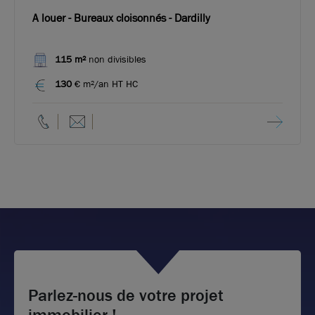
A louer - Bureaux cloisonnés - Dardilly
115 m²
non divisibles
130
€ m²/an HT HC
Parlez-nous de votre projet
immobilier !