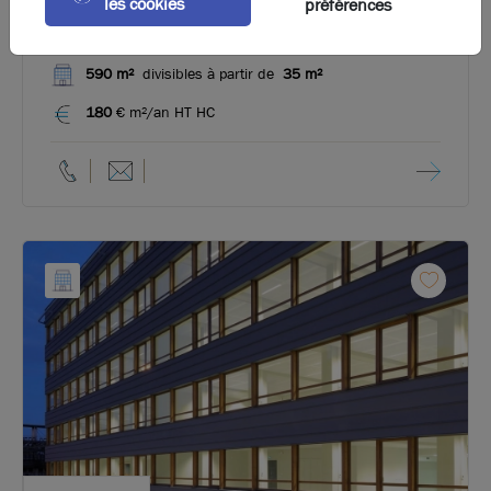
les cookies
préférences
A louer - LES MASSUES - Bureaux de petites surfaces
- Lyon 5ème
590 m²
divisibles à partir de
35 m²
180
€ m²/an HT HC