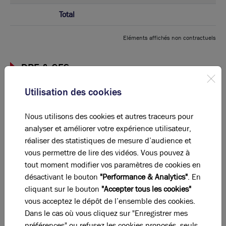
Total
Eléments affichés non contractuels
DPE & GES
Utilisation des cookies
A
B
C
D
E
F
G
Nous utilisons des cookies et autres traceurs pour
analyser et améliorer votre expérience utilisateur,
Diagnostic de performance énergétique
réaliser des statistiques de mesure d’audience et
Diagnostic DPE en cours
vous permettre de lire des vidéos. Vous pouvez à
tout moment modifier vos paramètres de cookies en
A
B
C
D
E
F
G
désactivant le bouton
"Performance & Analytics"
. En
cliquant sur le bouton
"Accepter tous les cookies"
Indice d'émission de gaz à effet de serre
vous acceptez le dépôt de l’ensemble des cookies.
Dans le cas où vous cliquez sur "Enregistrer mes
Diagnostic GES en cours
préférences" ou refusez les cookies proposés, seuls