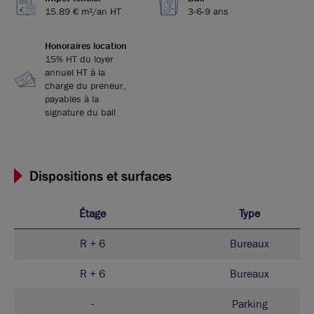
15.89 € m²/an HT
3-6-9 ans
Honoraires location
15% HT du loyer
annuel HT à la
charge du preneur,
payables à la
signature du bail
Dispositions et surfaces
Étage
Type
R + 6
Bureaux
R + 6
Bureaux
-
Parking