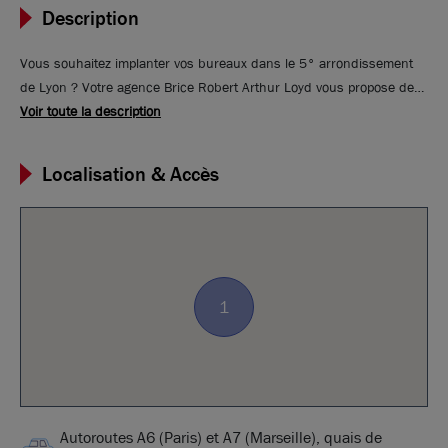
Description
Vous souhaitez implanter vos bureaux dans le 5° arrondissement
de Lyon ? Votre agence Brice Robert Arthur Loyd vous propose de
découvrir cette surface de bureaux située dans le Rive de Saône.
Voir toute la description
Cet immeuble se situe en façade de l'autoroute A7, en face de la
Presqu'île et à proximité immédiate du quartier de Confluence,
Localisation & Accès
offrant de nombreux services tels que restaurants, commerces,
hôtels ... Vue imprenable sur les quais de Saône et proximité
immédiate avec le hub multimodal de la Gare Perrache, train, métro,
tramways et bus.
1
Autoroutes A6 (Paris) et A7 (Marseille), quais de