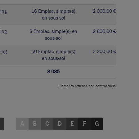
ing
16 Emplac. simple(s)
2 000,00 € / u
en sous-sol
ing
3 Emplac. simple(s) en
2 800,00 € / u
sous-sol
ing
50 Emplac. simple(s)
2 200,00 € / u
en sous-sol
8 085
Eléments affichés non contractuels
A
B
C
D
E
F
G