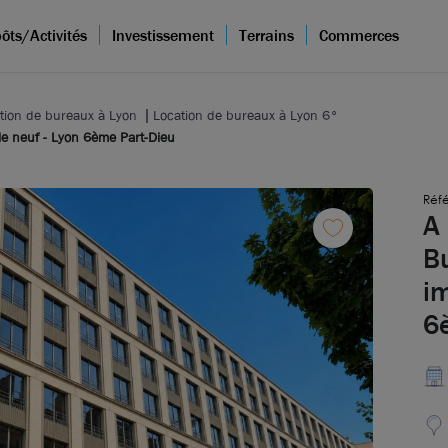
ôts/Activités
Investissement
Terrains
Commerces
tion de bureaux à Lyon
Location de bureaux à Lyon 6°
e neuf - Lyon 6ème Part-Dieu
Réfé
A 
B
i
6