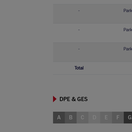
-
Park
-
Park
-
Park
Total
DPE & GES
A
B
C
D
E
F
G