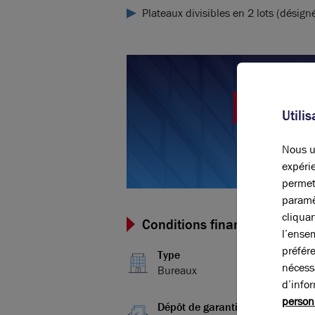
Plateaux divisibles en 2 lots (désign
Vous ave
po
Utili
C
Nous ut
expérie
permet
paramè
cliqua
Conditions financières et dis
l’ense
préfér
Type
nécess
Bureaux
d’info
person
Dépôt de garantie