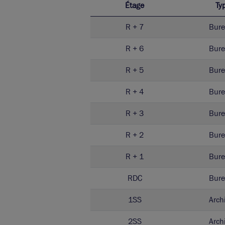
Étage
Ty
R + 7
Bure
R + 6
Bure
R + 5
Bure
R + 4
Bure
R + 3
Bure
R + 2
Bure
R + 1
Bure
RDC
Bure
1SS
Arch
2SS
Arch