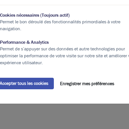
ILAT
Cookies nécessaires (Toujours actif)
Bail
Permet le bon déroulé des fonctionnalités primordiales à votre
6-9 ans
navigation.
Conditions particulières à la
Performance & Analytics
location
Permet de s’appuyer sur des données et autre technologies pour
LOYER PARKINGS 2200 euros
optimiser la performance de votre visite sur notre site et améliorer 
HT.HC /emplacement intérieur avec
expérience utilisateur.
pré-équipement IRVE /an 2800
euros HT.HC /emplacement
intérieur avec borne IRVE /an 2000
Accepter tous les cookies
Enregistrer mes préférences
euros HT HC /emplacement
intérieur /an