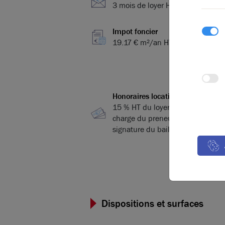
3 mois de loyer HT/HC
Impot foncier
19.17 € m²/an HT
Honoraires location
15 % HT du loyer annuel HT à la
charge du preneur, payables à la
signature du bail
Dispositions et surfaces