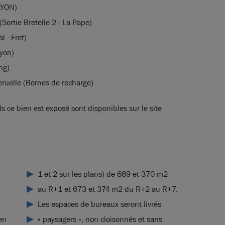
LYON)
(Sortie Bretelle 2 - La Pape)
l - Fret)
yon)
ng)
eruelle (Bornes de recharge)
s ce bien est exposé sont disponibles sur le site
1 et 2 sur les plans) de 669 et 370 m2
au R+1 et 673 et 374 m2 du R+2 au R+7.
Les espaces de bureaux seront livrés
en
« paysagers », non cloisonnés et sans