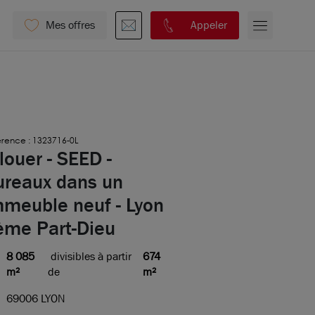
Mes offres
Appeler
rence : 1323716-0L
louer - SEED -
ureaux dans un
mmeuble neuf - Lyon
ème Part-Dieu
8 085
divisibles à partir
674
m²
de
m²
69006 LYON