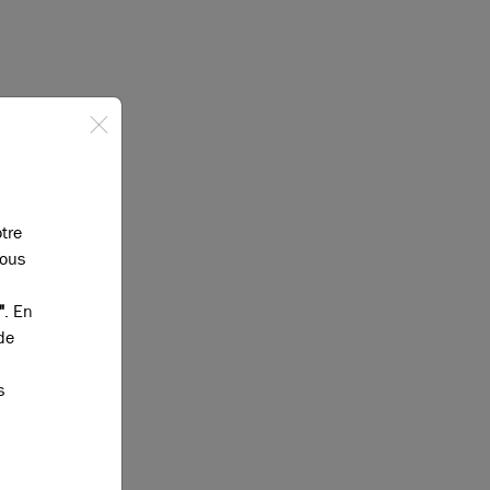
otre
vous
"
. En
de
s