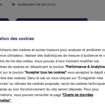
és
revêtement de sol (brut)
z une demande spécifique
ur votre recherche ?
sation des cookies
ontactez-nous
ilisons des cookies et autres traceurs pour analyser et améliorer v
nce utilisateur, réaliser des statistiques de mesure d’audience et 
tre de lire des vidéos. Vous pouvez à tout moment modifier vos
tres de cookies en désactivant le bouton
"Performance & Analytics
nt sur le bouton
"Accepter tous les cookies"
vous acceptez le dépôt 
positions
mble des cookies. Dans le cas où vous cliquez sur "Enregistrer mes
ences" ou refusez les cookies proposés, seuls les cookies technique
Paiement du loyer
aires au bon fonctionnement du site seront déposés. Pour plus
Trimestriel d'avance
rmations, vous pouvez consulter la page
"Charte de données
nelles".
Révision annuelle