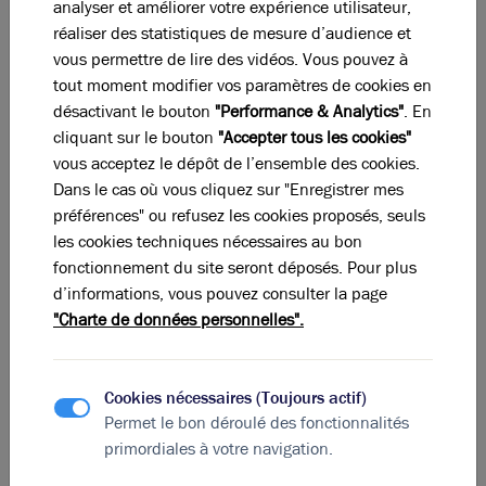
analyser et améliorer votre expérience utilisateur,
Total
réaliser des statistiques de mesure d’audience et
vous permettre de lire des vidéos. Vous pouvez à
Eléments affichés non contractuels
tout moment modifier vos paramètres de cookies en
désactivant le bouton
"Performance & Analytics"
. En
cliquant sur le bouton
"Accepter tous les cookies"
DPE & GES
vous acceptez le dépôt de l’ensemble des cookies.
Dans le cas où vous cliquez sur "Enregistrer mes
A
B
C
D
E
F
G
préférences" ou refusez les cookies proposés, seuls
les cookies techniques nécessaires au bon
fonctionnement du site seront déposés. Pour plus
Diagnostic de performance énergétique
d’informations, vous pouvez consulter la page
Diagnostic DPE en cours
"Charte de données personnelles".
A
B
C
D
E
F
G
Cookies nécessaires (Toujours actif)
Permet le bon déroulé des fonctionnalités
Indice d'émission de gaz à effet de serre
primordiales à votre navigation.
Diagnostic GES en cours