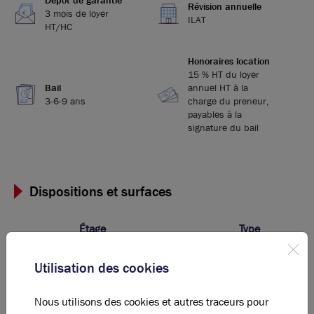
Révision annuelle
3 mois de loyer
ILAT
HT/HC
Honoraires location
15 % HT du loyer
Bail
annuel HT à la
3-6-9 ans
charge du preneur,
payables à la
signature du bail
Dispositions et surfaces
Étage
Type
R + 1
Bureaux
Utilisation des cookies
-
Parking
Nous utilisons des cookies et autres traceurs pour