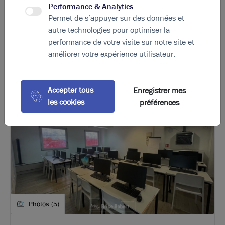
Performance & Analytics
Permet de s’appuyer sur des données et
autre technologies pour optimiser la
La perle rare pour votre
projet immobilier
performance de votre visite sur notre site et
Ces offres peuvent vous intéresser !
améliorer votre expérience utilisateur.
Accepter tous
Enregistrer mes
les cookies
préférences
Photos (5)