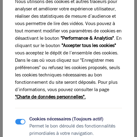
Nous utilisons des cookies et autres traceurs pour
analyser et améliorer votre expérience utilisateur,
-
Parking
réaliser des statistiques de mesure d’audience et
Total
vous permettre de lire des vidéos. Vous pouvez à
tout moment modifier vos paramètres de cookies en
Eléments affichés non contractuels
désactivant le bouton
"Performance & Analytics"
. En
cliquant sur le bouton
"Accepter tous les cookies"
vous acceptez le dépôt de l’ensemble des cookies.
DPE & GES
Dans le cas où vous cliquez sur "Enregistrer mes
préférences" ou refusez les cookies proposés, seuls
A
B
C
D
E
F
G
les cookies techniques nécessaires au bon
fonctionnement du site seront déposés. Pour plus
d’informations, vous pouvez consulter la page
Diagnostic de performance énergétique
"Charte de données personnelles".
Diagnostic DPE en cours
A
B
C
D
E
F
G
Cookies nécessaires (Toujours actif)
Permet le bon déroulé des fonctionnalités
primordiales à votre navigation.
Indice d'émission de gaz à effet de serre