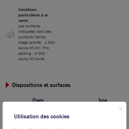
Conditions
particulières à la
vente
Les surfaces
indiquées sont des
surfaces Carrez
Etage activité : 1 000
euros HT/m². Prix
parking : 4 000
euros HT/unité.
Dispositions et surfaces
Étage
Type
R + 1
Bureaux
Utilisation des cookies
Total Cellule Lot A18
Bureaux