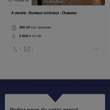
Photos (4)
A vendre - Bureaux lumineux - Chassieu
350 m²
non divisibles
2 500
€ m² HD
Parlez-nous de votre projet