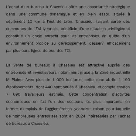
L'achat d'un bureau à Chassieu offre une opportunité stratégique
Soyez alerté quand de nouvelles annonces sont
dans une commune dynamique et en plein essor, située à
disponibles pour votre recherche !
seulement 10 km à l'est de Lyon. Chassieu, faisant partie des
communes de l'Est lyonnais, bénéficie d'une situation privilégiée et
Créer une alerte
constitue un choix attractif pour les entreprises en quête d'un
Découvrir les offres hors catalogue
environnement propice au développement, desservi efficacement
par plusieurs lignes de bus des TCL.
Voici les secteurs à proximité directe qui
pourraient vous intéresser :
La vente de bureaux à Chassieu est attractive auprès des
DECINES-CHARPIEU 69150
entreprises et investisseurs notamment grâce à la Zone industrielle
MEYZIEU 69330
Mi-Plaine. Avec plus de 1 000 hectares, cette zone abrite 1 190
BRON 69500
établissements, dont 440 sont situés à Chassieu, et compte environ
GENAS 69740
7 690 travailleurs estimés. Cette concentration d'activités
SAINT-PRIEST 69800
économiques en fait l'un des secteurs les plus importants en
termes d'emplois de l'agglomération lyonnaise, raison pour laquelle
de nombreuses entreprises sont en 2024 intéressées par l’achat
de bureaux à Chassieu.