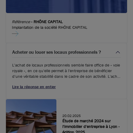
Référence
-
RHÔNE CAPITAL
Implantation de la société RHÔNE CAPITAL
Acheter ou louer ses locaux professionnels ?
L'achat de locaux professionnels semble faire office de « voie
royale », en ce qu'elle permet à l'entreprise de bénéficier
d'une véritable stabilité dans le cadre de son activité. L'achat
lui permet en effet de se constituer un patrimoine durable, et
Lire la réponse en entier
d'éliminer les frais de location qui peuvent de surcroît varier.
20.02.2025
Étude de marché 2024 sur
l'immobilier d'entreprise à Lyon -
édition 2025