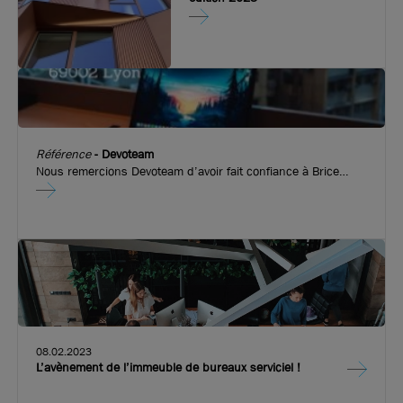
Référence
-
Devoteam
Nous remercions Devoteam d’avoir fait confiance à Brice
Robert Arthur Loyd pour l’implantation de leurs nouveaux
bureaux dans l’immeuble emblématique de Convergence.
Fort de 20 ans d’expérience, Devoteam améliore les
performances des entreprises en accompagnant l’adoption
des usages digitaux et en construisant des infrastructures à
la pointe de la technologie. Devoteam a ouvert ses portes sur
les quais de Perrache.
08.02.2023
L’avènement de l’immeuble de bureaux serviciel !