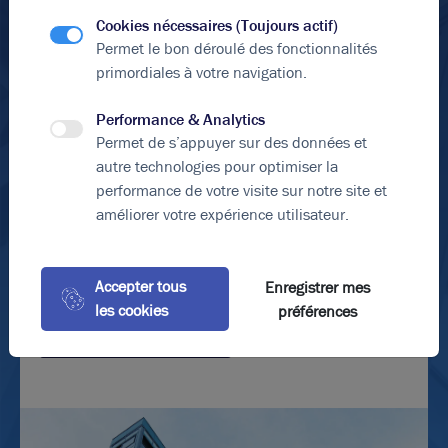
Message
Cookies nécessaires (Toujours actif)
Permet le bon déroulé des fonctionnalités
primordiales à votre navigation.
Performance & Analytics
Permet de s’appuyer sur des données et
autre technologies pour optimiser la
performance de votre visite sur notre site et
En soumettant ce formulaire, j'accepte que les
améliorer votre expérience utilisateur.
informations saisies soient exploitées dans le cadre de
ma demande et de la relation commerciale qui peut en
découler.
Accepter tous
Enregistrer mes
*Éléments obligatoires
les cookies
préférences
Envoyer le formulaire