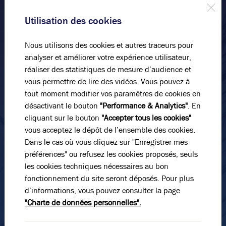
immobilier !
Utilisation des cookies
Nous vous accompagnons dans votre projet en vous
livrant notre expertise et la qualité de notre service
Nous utilisons des cookies et autres traceurs pour
dans un climat de confiance.
analyser et améliorer votre expérience utilisateur,
réaliser des statistiques de mesure d’audience et
Nom*
vous permettre de lire des vidéos. Vous pouvez à
tout moment modifier vos paramètres de cookies en
désactivant le bouton
"Performance & Analytics"
. En
Prénom*
cliquant sur le bouton
"Accepter tous les cookies"
vous acceptez le dépôt de l’ensemble des cookies.
Dans le cas où vous cliquez sur "Enregistrer mes
préférences" ou refusez les cookies proposés, seuls
E-mail*
les cookies techniques nécessaires au bon
fonctionnement du site seront déposés. Pour plus
d’informations, vous pouvez consulter la page
N° de téléphone*
"Charte de données personnelles".