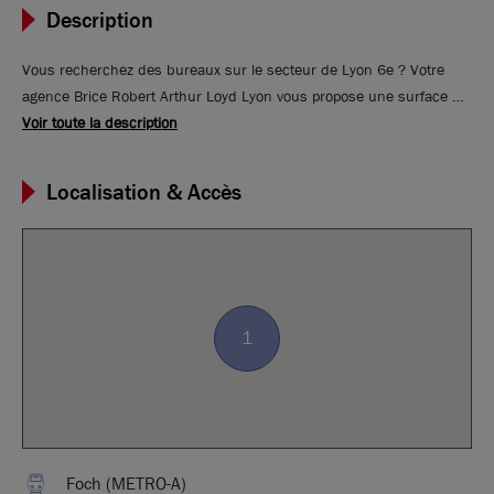
Description
Vous recherchez des bureaux sur le secteur de Lyon 6e ? Votre
agence Brice Robert Arthur Loyd Lyon vous propose une surface de
bureaux dans un immeuble de prestige Rue Duquesne. Le bien est
Voir toute la description
d'une surface totale de 150 m² carrez, ces bureaux de type
appartement bénéficient d'une entrée sur cour avec un RDC
Localisation & Accès
surélevé. Doté d'un beau potentiel, l'immeuble offre un charme à
l'ancienne. Avec un total de 5 grandes pièces et 4 petites pièces
annexes, la surface est assez exploitable. A 5 min à pied du métro
Foch, le quartier offre de belles prestations avec de nombreux
commerces et restaurant. A venir découvrir rapidement !
1
Foch (METRO-A)