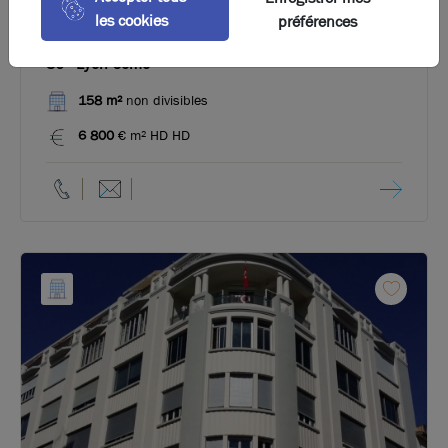
les cookies
préférences
A vendre - Bureaux dans un immeuble des années
30 - Lyon 6ème
158 m²
non divisibles
6 800
€ m² HD HD