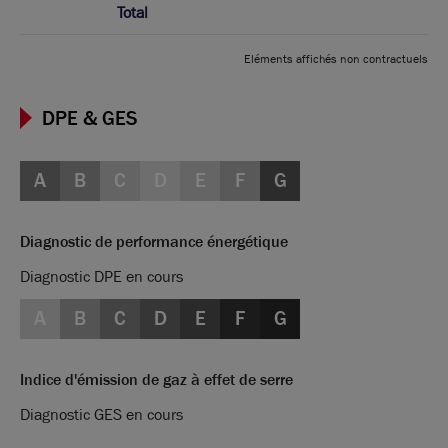
Total
Eléments affichés non contractuels
DPE & GES
A
B
C
D
E
F
G
Diagnostic de performance énergétique
Diagnostic DPE en cours
A
B
C
D
E
F
G
Indice d'émission de gaz à effet de serre
Diagnostic GES en cours