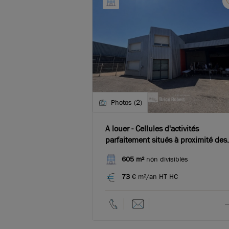
Photos (2)
A louer - Cellules d'activités
parfaitement situés à proximité des
axes principaux - Chassieu
605 m²
non divisibles
73
€ m²/an HT HC