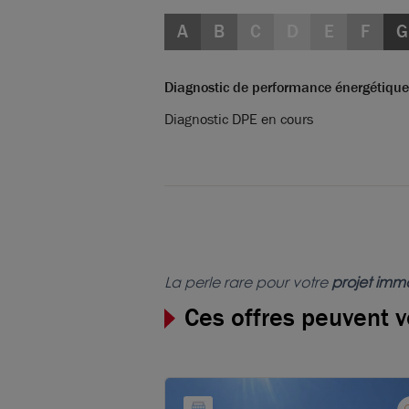
A
B
C
D
E
F
G
Diagnostic de performance énergétique
Diagnostic DPE en cours
La perle rare pour votre
projet immo
Ces offres peuvent v