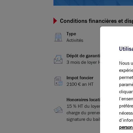
Conditions financières et dis
Type
Activités
Utili
Dépôt de garantie
3 mois de loyer HT/HC
Nous ut
expérie
permet
Impot foncier
2100 € an HT
paramè
cliqua
l’ense
Honoraires location
préfér
15 % HT du loyer annuel HT à la
charge du preneur, payables à la
nécess
signature du bail
d’info
person