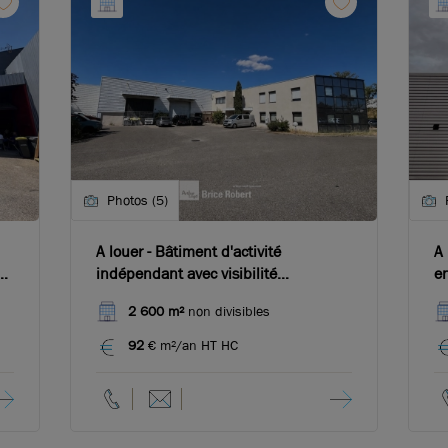
Photos (5)
A louer - Bâtiment d'activité
A 
indépendant avec visibilité
en
exceptionnelle - Chassieu
cl
2 600 m²
non divisibles
92
€ m²/an HT HC