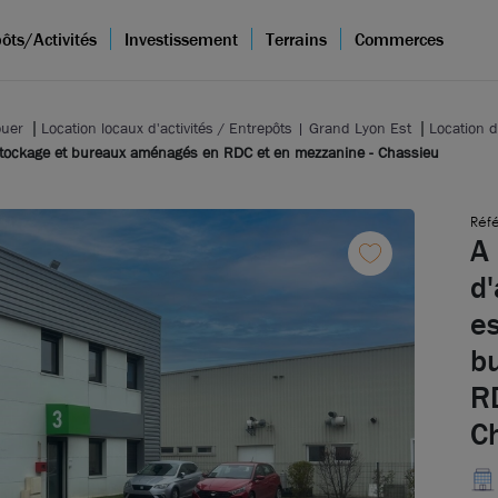
ôts/Activités
Investissement
Terrains
Commerces
ouer
Location locaux d'activités / Entrepôts | Grand Lyon Est
Location d
e stockage et bureaux aménagés en RDC et en mezzanine - Chassieu
Réfé
A 
d'
e
b
R
C