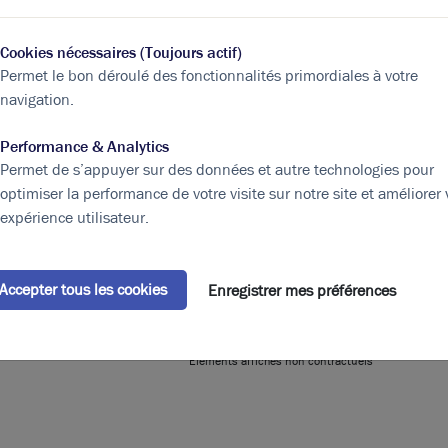
Cookies nécessaires (Toujours actif)
Permet le bon déroulé des fonctionnalités primordiales à votre
navigation.
pe
Bâtiment
Surface
(m²)
ités
B
223
Performance & Analytics
Permet de s’appuyer sur des données et autre technologies pour
aux
B
35
optimiser la performance de votre visite sur notre site et améliorer 
expérience utilisateur.
aux
B
35
ités
B
293
Accepter tous les cookies
Enregistrer mes préférences
293
Eléments affichés non contractuels