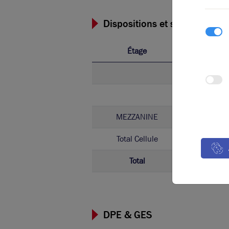
Dispositions et surfaces
Étage
Ty
Activ
Bure
MEZZANINE
Bure
Total Cellule
Activ
Total
DPE & GES