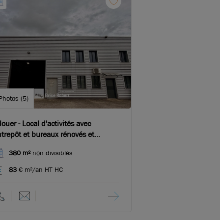
Photos (5)
louer - Local d'activités avec
trepôt et bureaux rénovés et
imatisés - CHassieu
380 m²
non divisibles
83
€ m²/an HT HC