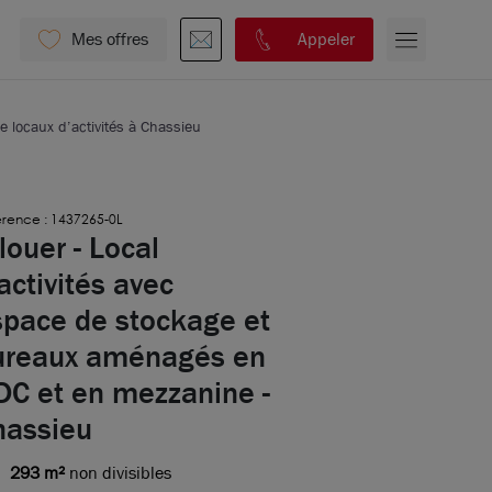
Mes offres
Appeler
e locaux d’activités à Chassieu
rence : 1437265-0L
louer - Local
activités avec
space de stockage et
ureaux aménagés en
DC et en mezzanine -
hassieu
293 m²
non divisibles