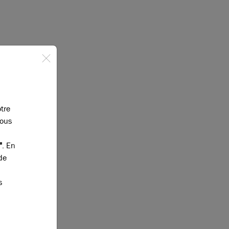
otre
vous
"
. En
de
s