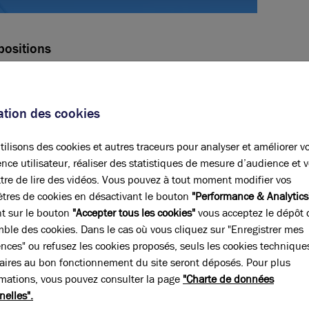
positions
Paiement du loyer
Trimestriel d'avance
sation des cookies
Révision annuelle
ILAT
ilisons des cookies et autres traceurs pour analyser et améliorer v
nce utilisateur, réaliser des statistiques de mesure d’audience et 
tre de lire des vidéos. Vous pouvez à tout moment modifier vos
Bail
3-6-9 ans
tres de cookies en désactivant le bouton
"Performance & Analytics
nt sur le bouton
"Accepter tous les cookies"
vous acceptez le dépôt 
mble des cookies. Dans le cas où vous cliquez sur "Enregistrer mes
ences" ou refusez les cookies proposés, seuls les cookies technique
aires au bon fonctionnement du site seront déposés. Pour plus
rmations, vous pouvez consulter la page
"Charte de données
nelles".