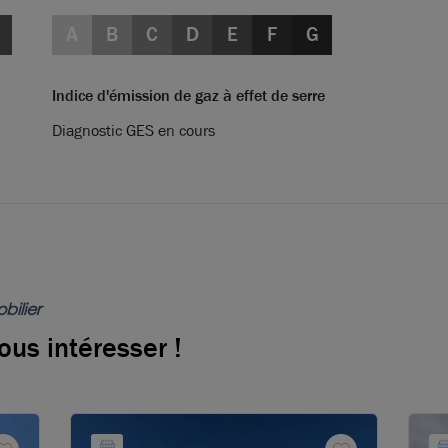
A
B
C
D
E
F
G
Indice d'émission de gaz à effet de serre
Diagnostic GES en cours
bilier
ous intéresser !