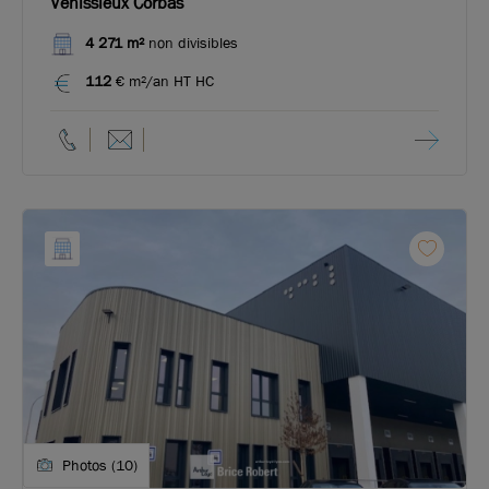
Vénissieux Corbas
4 271 m²
non divisibles
112
€ m²/an HT HC
Photos (10)