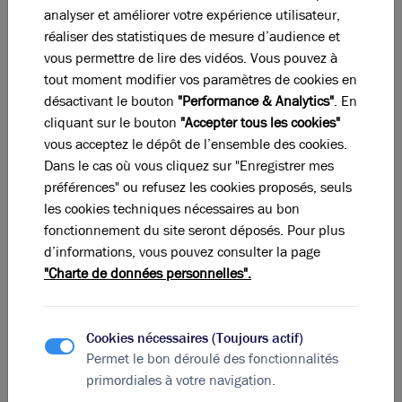
analyser et améliorer votre expérience utilisateur,
Ces offres peuvent vous intéresser !
réaliser des statistiques de mesure d’audience et
vous permettre de lire des vidéos. Vous pouvez à
tout moment modifier vos paramètres de cookies en
désactivant le bouton
"Performance & Analytics"
. En
cliquant sur le bouton
"Accepter tous les cookies"
vous acceptez le dépôt de l’ensemble des cookies.
Dans le cas où vous cliquez sur "Enregistrer mes
préférences" ou refusez les cookies proposés, seuls
les cookies techniques nécessaires au bon
fonctionnement du site seront déposés. Pour plus
d’informations, vous pouvez consulter la page
"Charte de données personnelles".
Photos (6)
Cookies nécessaires (Toujours actif)
A louer - Bâtiment d'activité au sein d'un parc
Permet le bon déroulé des fonctionnalités
d'activité récent - Corbas
primordiales à votre navigation.
651 m²
non divisibles