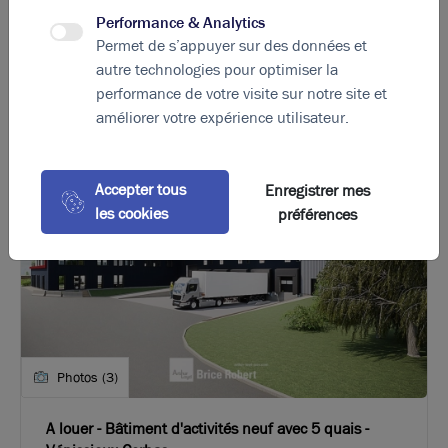
Performance & Analytics
90
€ m²/an HT HC
Permet de s’appuyer sur des données et
autre technologies pour optimiser la
performance de votre visite sur notre site et
améliorer votre expérience utilisateur.
Accepter tous
Enregistrer mes
les cookies
préférences
Photos (3)
A louer - Bâtiment d'activités neuf avec 5 quais -