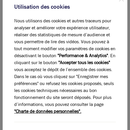
Utilisation des cookies
Activités
Nous utilisons des cookies et autres traceurs pour
Total Cellule Lot 1
Activités
analyser et améliorer votre expérience utilisateur,
réaliser des statistiques de mesure d’audience et
Activités
vous permettre de lire des vidéos. Vous pouvez à
Total Cellule Lot 3
Activités
tout moment modifier vos paramètres de cookies en
désactivant le bouton
"Performance & Analytics"
. En
Total
cliquant sur le bouton
"Accepter tous les cookies"
vous acceptez le dépôt de l’ensemble des cookies.
Eléments affichés non contractuels
Dans le cas où vous cliquez sur "Enregistrer mes
préférences" ou refusez les cookies proposés, seuls
DPE & GES
les cookies techniques nécessaires au bon
fonctionnement du site seront déposés. Pour plus
d’informations, vous pouvez consulter la page
A
B
C
D
E
F
G
"Charte de données personnelles".
Diagnostic de performance énergétique