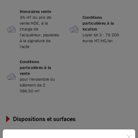
Honoraires vente
3% HT du prix de
Conditions
vente HDE, à la
particulières à la
charge de
location
l'acquéreur, payables
Loyer lot 3 : 79 200
à la signature de
euros HT/HC/an
l'acte
Conditions
particulières à la
vente
pour l'ensemble du
bâtiment de 2
586,50 m²
Dispositions et surfaces
Étage
Type