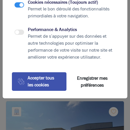
Cookies nécessaires (Toujours actif)
Diagnostic DPE en cours
Permet le bon déroulé des fonctionnalités
primordiales à votre navigation.
A
B
C
D
E
F
G
Performance & Analytics
Permet de s’appuyer sur des données et
Indice d'émission de gaz à effet de serre
autre technologies pour optimiser la
Diagnostic GES en cours
performance de votre visite sur notre site et
améliorer votre expérience utilisateur.
La perle rare pour votre
projet immobilier
Accepter tous
Enregistrer mes
Ces offres peuvent vous intéresser !
les cookies
préférences