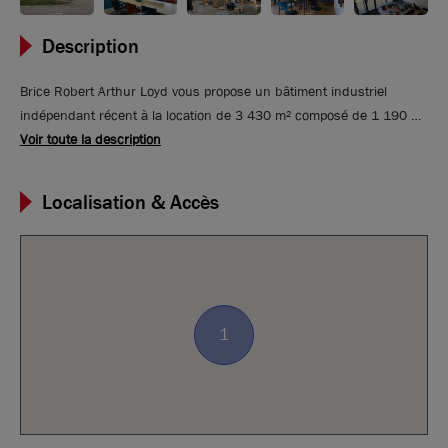
Description
Brice Robert Arthur Loyd vous propose un bâtiment industriel
indépendant récent à la location de 3 430 m² composé de 1 190 m²
de bureaux et 2 240 m² de surface activités sur son terrain de 8
Voir toute la description
200 m². Le tout se situe sur la commune de Jonage, à une
quinzaine de km à l'est de Lyon. L' ensemble s'accompagne de 55
Localisation & Accès
places de parking. Il est équipé de 2 portes d'accès à quai et 2
portes d'accès de plain pied.
1