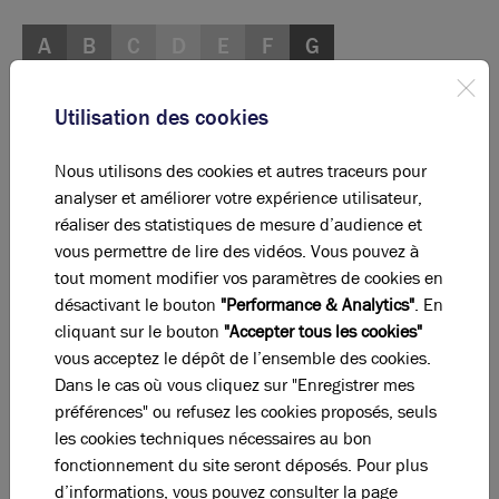
A
B
C
D
E
F
G
Diagnostic de performance énergétique
Utilisation des cookies
Diagnostic DPE en cours
Nous utilisons des cookies et autres traceurs pour
analyser et améliorer votre expérience utilisateur,
A
B
C
D
E
F
G
réaliser des statistiques de mesure d’audience et
vous permettre de lire des vidéos. Vous pouvez à
Indice d'émission de gaz à effet de serre
tout moment modifier vos paramètres de cookies en
désactivant le bouton
"Performance & Analytics"
. En
Diagnostic GES en cours
cliquant sur le bouton
"Accepter tous les cookies"
vous acceptez le dépôt de l’ensemble des cookies.
Dans le cas où vous cliquez sur "Enregistrer mes
La perle rare pour votre
projet immobilier
préférences" ou refusez les cookies proposés, seuls
les cookies techniques nécessaires au bon
Ces offres peuvent vous intéresser !
fonctionnement du site seront déposés. Pour plus
d’informations, vous pouvez consulter la page