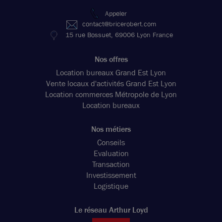
Appeler
contact@bricerobert.com
15 rue Bossuet, 69006 Lyon France
Nos offres
Location bureaux Grand Est Lyon
Vente locaux d'activités Grand Est Lyon
Location commerces Métropole de Lyon
Location bureaux
Nos métiers
Photos (6 )
Conseils
Evaluation
Transaction
A louer - Local d'activités avec bureaux aménagés et
Investissement
climatisés au sein d'une zone d'activités, fermée par
Logistique
un portail - Pusignan
363 m²
non divisibles
Le réseau Arthur Loyd
99
€ m²/an HT HC