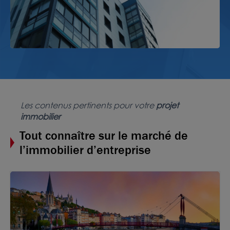
Photos (6 )
A vendre ou à louer - Bâtiment d'activités
indépendant possédant 1 accès plain-pied et 2 quais
Les contenus pertinents pour votre
projet
- Meyzieu
immobilier
2 653 m²
non divisibles
Tout connaître sur le marché de
85
€ m²/an HT HC
ou
3 465 000
€ HDE
l’immobilier d’entreprise