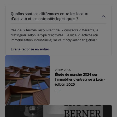
Quelles sont les différences entre les locaux
d’activité et les entrepôts logistiques ?
Ces deux termes recouvrent deux concepts différents, à
distinguer selon le type d’activités. Le local d’activité (ou
immobilisation industrielle) se veut polyvalent et global :
l’ensemble des fonctions d’une entreprise (en général TPE
Lire la réponse en entier
ou PME) s’y déroule, de la partie production jusqu’à la
transformation, travaux divers et stock de biens, mais aussi
la partie administrative (au moins un quart de la surface
occupée). Généralement situés en zone périurbaine et d’une
surface variable selon les besoins.
20.02.2025
Étude de marché 2024 sur
l'immobilier d'entreprise à Lyon -
Photos (4 )
édition 2025
A louer - Local d'activités sur un terrain clos de 1700
m² avec une porte sectionnelle - Meyzieu
490 m²
non divisibles