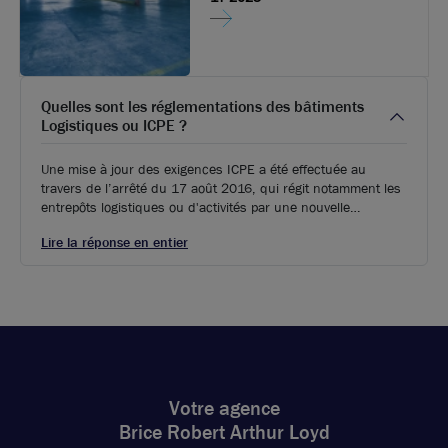
A louer - Bâtiment d'activités équipé de quais poids
lourds - Meyzieu
1 940 m²
non divisibles
Quelles sont les réglementations des bâtiments
76
€ m²/an HT HC
Logistiques ou ICPE ?
Une mise à jour des exigences ICPE a été effectuée au
travers de l’arrêté du 17 août 2016, qui régit notamment les
entrepôts logistiques ou d'activités par une nouvelle
réglementation. Aux régimes antérieurs de la déclaration et
Lire la réponse en entier
de l’autorisation s’ajoute désormais l’enregistrement, vers
lequel certaines structures auparavant autorisées devront se
diriger.
Ne ratez aucune offre !
Soyer alerté par
mail des nouvelles annonces
correspondantes à votre recherche.
Activer l'alerte
Votre agence
Brice Robert Arthur Loyd