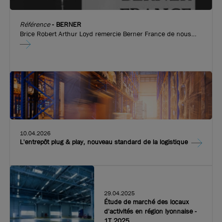
82
€ m²/an HT HC
Référence
-
BERNER
Brice Robert Arthur Loyd remercie Berner France de nous
avoir fait confiance pour l’implantation de leurs nouveaux
locaux d’activité de 815 m², à Vaulx en Velin !
10.04.2026
L'entrepôt plug & play, nouveau standard de la logistique
29.04.2025
Étude de marché des locaux
Photos (6 )
d'activités en région lyonnaise -
1T 2025