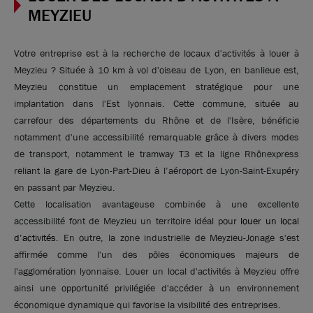
MEYZIEU
Votre entreprise est à la recherche de locaux d'activités à louer à
Meyzieu ? Située à 10 km à vol d'oiseau de Lyon, en banlieue est,
Meyzieu constitue un emplacement stratégique pour une
implantation dans l'Est lyonnais. Cette commune, située au
carrefour des départements du Rhône et de l'Isère, bénéficie
notamment d'une accessibilité remarquable grâce à divers modes
de transport, notamment le tramway T3 et la ligne Rhônexpress
reliant la gare de Lyon-Part-Dieu à l’aéroport de Lyon-Saint-Exupéry
Photos (4 )
en passant par Meyzieu.
Cette localisation avantageuse combinée à une excellente
accessibilité font de Meyzieu un territoire idéal pour
louer un local
A louer - Local d'activité avec bureaux et porte
d’activités
. En outre, la zone industrielle de Meyzieu-Jonage s'est
sectionnelle - Jonage
affirmée comme l'un des pôles économiques majeurs de
150 m²
non divisibles
l'agglomération lyonnaise. Louer un local d'activités à Meyzieu offre
ainsi une opportunité privilégiée d'accéder à un environnement
127
€ m²/an HT HC
économique dynamique qui favorise la visibilité des entreprises.