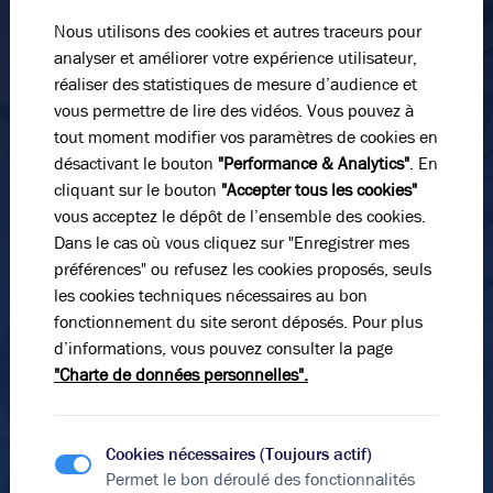
Nom*
Nous utilisons des cookies et autres traceurs pour
1 968 m²
divisibles à partir de
982 m²
analyser et améliorer votre expérience utilisateur,
110
€ m²/an HT HC
ou
3 100 000
€ HDE
réaliser des statistiques de mesure d’audience et
Prénom*
vous permettre de lire des vidéos. Vous pouvez à
tout moment modifier vos paramètres de cookies en
désactivant le bouton
"Performance & Analytics"
. En
E-mail*
cliquant sur le bouton
"Accepter tous les cookies"
vous acceptez le dépôt de l’ensemble des cookies.
Dans le cas où vous cliquez sur "Enregistrer mes
préférences" ou refusez les cookies proposés, seuls
N° de téléphone*
les cookies techniques nécessaires au bon
fonctionnement du site seront déposés. Pour plus
d’informations, vous pouvez consulter la page
Message
"Charte de données personnelles".
Cookies nécessaires (Toujours actif)
Permet le bon déroulé des fonctionnalités