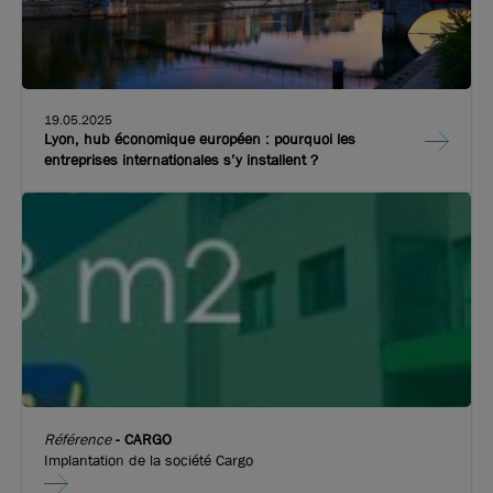
19.05.2025
Lyon, hub économique européen : pourquoi les
entreprises internationales s’y installent ?
Photos (7 )
A louer - Bâtiment industriel clef en main équipé de
ponts roulants - Meyzieu
5 395 m²
non divisibles
Nous consulter
Référence
-
CARGO
Implantation de la société Cargo