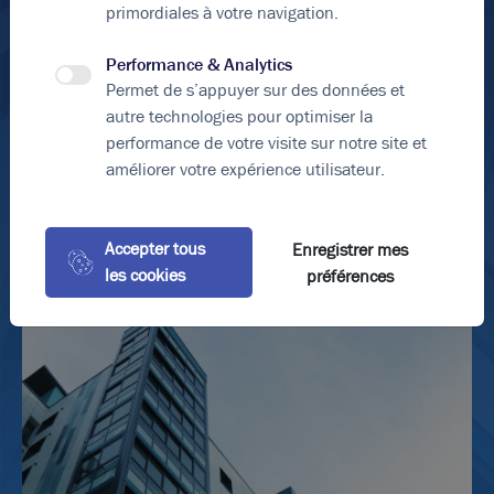
primordiales à votre navigation.
Photos (4 )
Performance & Analytics
En soumettant ce formulaire, j'accepte que les
A vendre ou à louer - Cellule d'activité de 203 m²
Permet de s’appuyer sur des données et
informations saisies soient exploitées dans le cadre de
avec bureaux et mezzanine à proximité de l'A432 -
autre technologies pour optimiser la
ma demande et de la relation commerciale qui peut en
Meyzieu
découler.
performance de votre visite sur notre site et
203 m²
non divisibles
améliorer votre expérience utilisateur.
*Éléments obligatoires
103
€ m²/an HT HC
ou
390 000
€ HDE
Envoyer le formulaire
Accepter tous
Enregistrer mes
les cookies
préférences