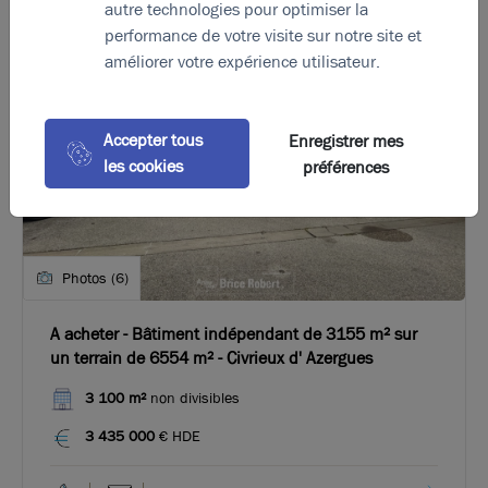
autre technologies pour optimiser la
performance de votre visite sur notre site et
améliorer votre expérience utilisateur.
Accepter tous
Enregistrer mes
les cookies
préférences
Photos (6)
A acheter - Bâtiment indépendant de 3155 m² sur
un terrain de 6554 m² - Civrieux d' Azergues
3 100 m²
non divisibles
3 435 000
€ HDE