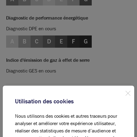
Diagnostic de performance énergétique
Diagnostic DPE en cours
A
B
C
D
E
F
G
Indice d'émission de gaz à effet de serre
Diagnostic GES en cours
La perle rare pour votre
projet immobilier
Utilisation des cookies
Ces offres peuvent vous intéresser !
Nous utilisons des cookies et autres traceurs pour
analyser et améliorer votre expérience utilisateur,
réaliser des statistiques de mesure d’audience et