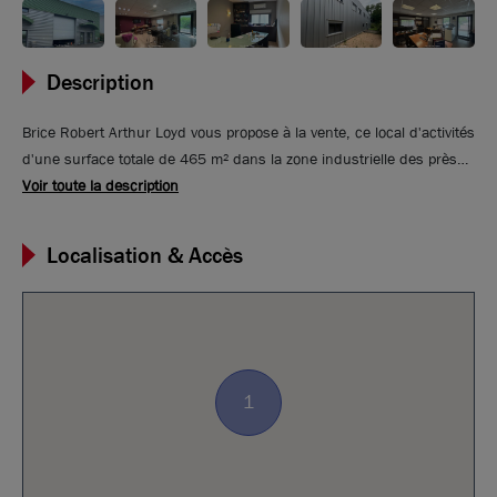
Description
Brice Robert Arthur Loyd vous propose à la vente, ce local d'activités
d'une surface totale de 465 m² dans la zone industrielle des près
secs à Lozanne. Le lot se compose d'une surface de stockage en
Voir toute la description
RDC de 185 m², d'une surface de bureaux de 125 m² ainsi que
d'une surface de 155 m² de bureaux aménagés en mezzanine. 5
Localisation & Accès
places de stationnement privatifs.
1