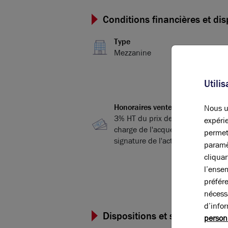
Conditions financières et dis
Type
Mezzanine
Utili
Honoraires vente
Nous ut
3% HT du prix de vente HT, à la
expérie
charge de l'acquéreur, payables à
permet
signature de l'acte
paramè
cliqua
l’ense
préfér
nécess
d’info
Dispositions et surfaces
person