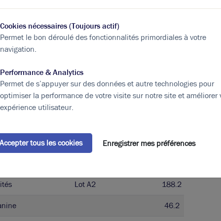
pe
Bâtiment
Surface
(m²)
Cookies nécessaires (Toujours actif)
anine
48.5
Permet le bon déroulé des fonctionnalités primordiales à votre
navigation.
aux
48.5
Performance & Analytics
ités
100.8
Permet de s’appuyer sur des données et autre technologies pour
optimiser la performance de votre visite sur notre site et améliorer 
ités
Lot A1
197.8
expérience utilisateur.
anine
46.2
aux
46.2
Accepter tous les cookies
Enregistrer mes préférences
ités
95.8
ités
Lot A2
188.2
anine
46.2