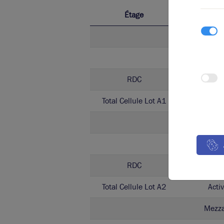
Étage
Ty
Mezz
Bure
RDC
Activ
Total Cellule Lot A1
Activ
Mezz
Bure
RDC
Activ
Total Cellule Lot A2
Activ
Mezz