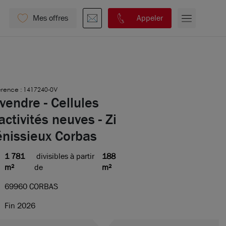
Mes offres
Appeler
érence : 1417240-0V
vendre - Cellules
activités neuves - Zi
énissieux Corbas
1 781
divisibles à partir
188
m²
de
m²
69960 CORBAS
Fin 2026