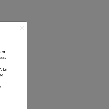
otre
vous
"
. En
de
s