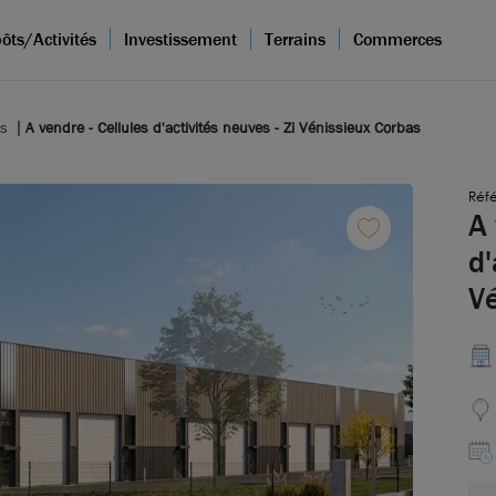
ôts/Activités
Investissement
Terrains
Commerces
as
A vendre - Cellules d'activités neuves - Zi Vénissieux Corbas
Réf
A 
d'
V