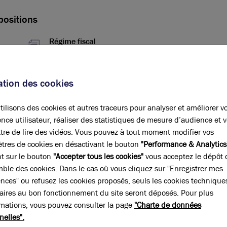
positions
Régime fiscal
TVA
Conditions particulières à la vente
sation des cookies
Les surfaces indiquées sont des
surfaces SHON et nous vous
ilisons des cookies et autres traceurs pour analyser et améliorer v
communiquerons les surfaces SDP
nce utilisateur, réaliser des statistiques de mesure d’audience et 
ultérieurement. Les prix indiqués
 la
tre de lire des vidéos. Vous pouvez à tout moment modifier vos
comprennent les places de parking.
tres de cookies en désactivant le bouton
"Performance & Analytics
Prix de vente : 1 750 euros HT/m²
nt sur le bouton
"Accepter tous les cookies"
vous acceptez le dépôt 
Place de parking : 4 000 euros
HT/unité Ventes en VEFA
mble des cookies. Dans le cas où vous cliquez sur "Enregistrer mes
ences" ou refusez les cookies proposés, seuls les cookies technique
aires au bon fonctionnement du site seront déposés. Pour plus
rmations, vous pouvez consulter la page
"Charte de données
nelles".