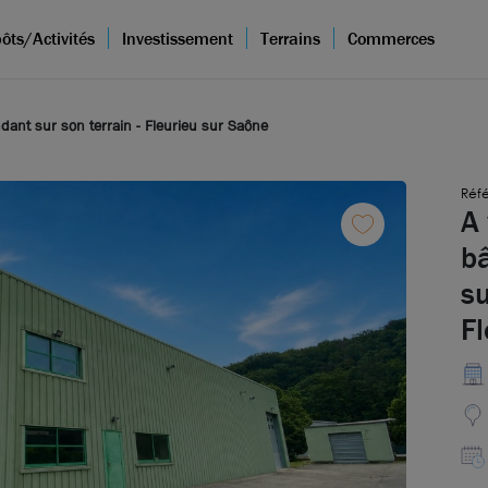
ôts/Activités
Investissement
Terrains
Commerces
dant sur son terrain - Fleurieu sur Saône
Réf
A 
b
su
Fl