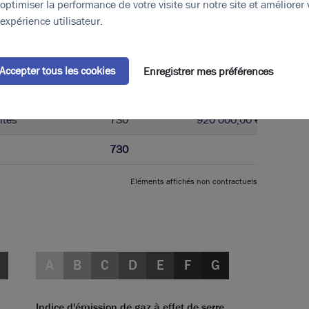
aux
100
optimiser la performance de votre visite sur notre site et améliorer 
expérience utilisateur.
ités
490
aux
100
Accepter tous les cookies
Enregistrer mes préférences
ités
40
ités
730
920 000,00 € / m²
730
Eléments affichés non contractuels
A
B
C
D
E
F
G
Indice d'émission de gaz à effet de serre