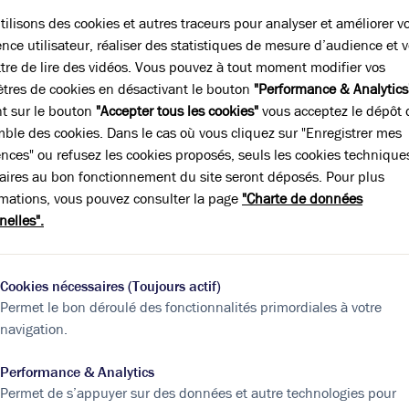
ilisons des cookies et autres traceurs pour analyser et améliorer v
nce utilisateur, réaliser des statistiques de mesure d’audience et 
tre de lire des vidéos. Vous pouvez à tout moment modifier vos
positions
tres de cookies en désactivant le bouton
"Performance & Analytics
Régime fiscal
nt sur le bouton
"Accepter tous les cookies"
vous acceptez le dépôt 
Droits d'enregistrement
mble des cookies. Dans le cas où vous cliquez sur "Enregistrer mes
ences" ou refusez les cookies proposés, seuls les cookies technique
aires au bon fonctionnement du site seront déposés. Pour plus
rmations, vous pouvez consulter la page
"Charte de données
 la
nelles".
Cookies nécessaires (Toujours actif)
Permet le bon déroulé des fonctionnalités primordiales à votre
navigation.
pe
Surface
(m²)
Prix Global
HT
Performance & Analytics
Permet de s’appuyer sur des données et autre technologies pour