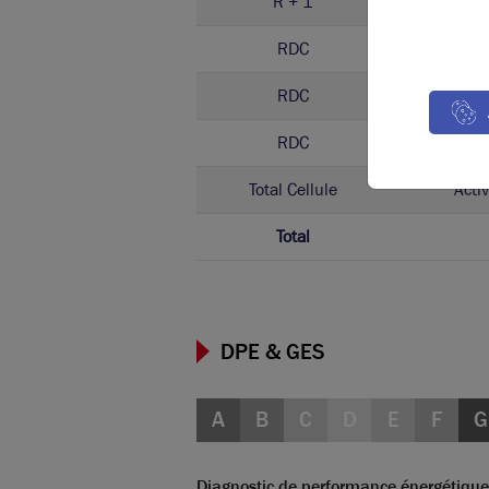
R + 1
Bure
RDC
Activ
RDC
Bure
RDC
Activ
Total Cellule
Activ
Total
DPE & GES
A
B
C
D
E
F
G
Diagnostic de performance énergétique