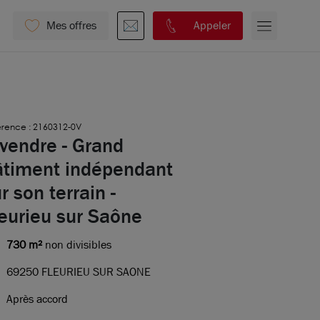
Mes offres
Appeler
érence : 2160312-0V
vendre - Grand
âtiment indépendant
r son terrain -
eurieu sur Saône
730 m²
non divisibles
69250 FLEURIEU SUR SAONE
Après accord