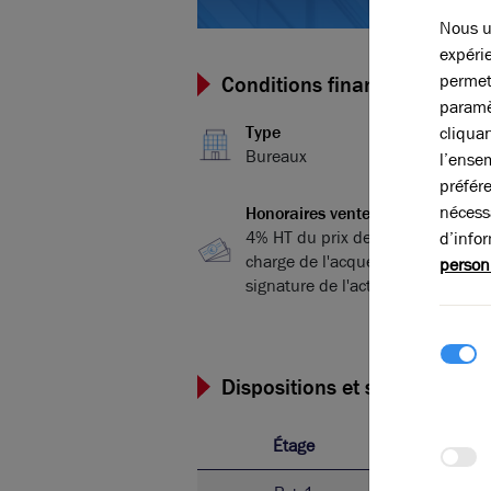
Nous ut
expérie
permet
Conditions financières et dis
paramè
Type
cliqua
Bureaux
l’ense
préfér
nécess
Honoraires vente
4% HT du prix de vente HDE, à la
d’info
charge de l'acquéreur, payables à
person
signature de l'acte
Dispositions et surfaces
Étage
Ty