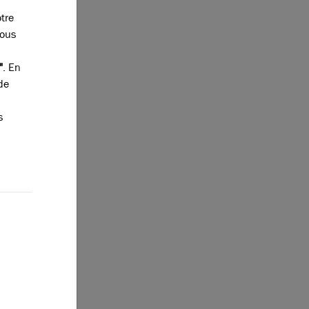
otre
vous
"
. En
de
s