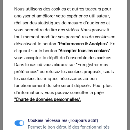
Dispositions et surfaces
Nous utilisons des cookies et autres traceurs pour
analyser et améliorer votre expérience utilisateur,
Étage
Type
réaliser des statistiques de mesure d’audience et
vous permettre de lire des vidéos. Vous pouvez à
R + 1
Bureaux
tout moment modifier vos paramètres de cookies en
désactivant le bouton
"Performance & Analytics"
. En
R + 1
Terrasse
cliquant sur le bouton
"Accepter tous les cookies"
RDC
Activités
vous acceptez le dépôt de l’ensemble des cookies.
Dans le cas où vous cliquez sur "Enregistrer mes
RDC
Terrasse
préférences" ou refusez les cookies proposés, seuls
les cookies techniques nécessaires au bon
Total Cellule
Activités
fonctionnement du site seront déposés. Pour plus
d’informations, vous pouvez consulter la page
Total
"Charte de données personnelles".
Eléments affichés non contractuels
Cookies nécessaires (Toujours actif)
DPE & GES
Permet le bon déroulé des fonctionnalités