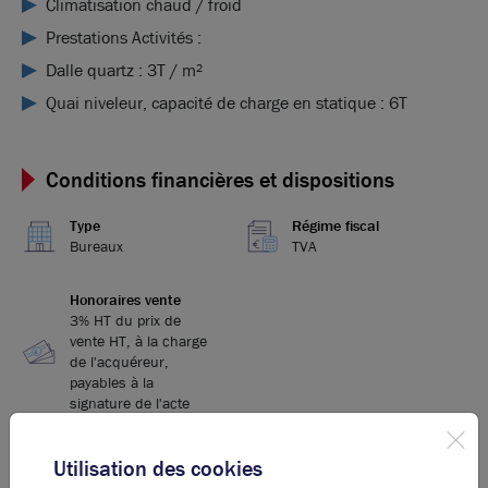
Climatisation chaud / froid
Prestations Activités :
Dalle quartz : 3T / m²
Quai niveleur, capacité de charge en statique : 6T
Conditions financières et dispositions
Type
Régime fiscal
Bureaux
TVA
Honoraires vente
3% HT du prix de
vente HT, à la charge
de l'acquéreur,
payables à la
signature de l'acte
Utilisation des cookies