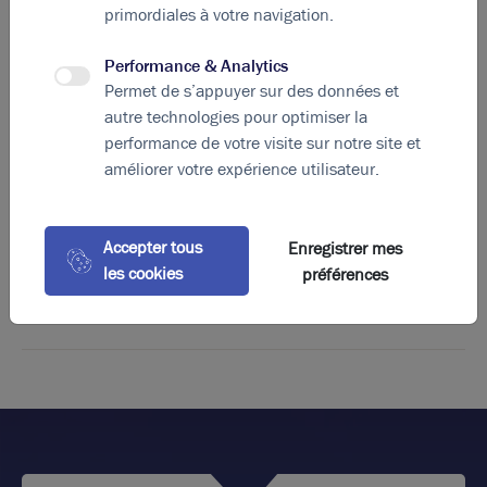
primordiales à votre navigation.
A
B
C
D
E
F
G
Performance & Analytics
Permet de s’appuyer sur des données et
Diagnostic de performance énergétique
autre technologies pour optimiser la
performance de votre visite sur notre site et
Diagnostic DPE en cours
améliorer votre expérience utilisateur.
A
B
C
D
E
F
G
Accepter tous
Enregistrer mes
Indice d'émission de gaz à effet de serre
les cookies
préférences
Diagnostic GES en cours