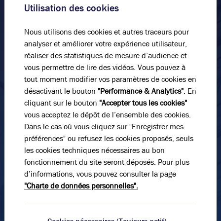
Utilisation des cookies
livrant notre expertise et la qualité de notre service
10 591 m²
divisibles à partir de
1 286 m²
dans un climat de confiance.
Nous utilisons des cookies et autres traceurs pour
122
€ m²/an HT HC
Nom*
analyser et améliorer votre expérience utilisateur,
réaliser des statistiques de mesure d’audience et
vous permettre de lire des vidéos. Vous pouvez à
tout moment modifier vos paramètres de cookies en
Prénom*
désactivant le bouton
"Performance & Analytics"
. En
cliquant sur le bouton
"Accepter tous les cookies"
Vous n’avez pas trouvé l’offre qu’il vous faut ?
vous acceptez le dépôt de l’ensemble des cookies.
E-mail*
Dans le cas où vous cliquez sur "Enregistrer mes
Soyez alerté quand de nouvelles annonces sont
préférences" ou refusez les cookies proposés, seuls
disponibles pour votre recherche !
les cookies techniques nécessaires au bon
N° de téléphone*
Créer une alerte
fonctionnement du site seront déposés. Pour plus
d’informations, vous pouvez consulter la page
Découvrir les offres hors catalogue
"Charte de données personnelles".
Message
Voici les secteurs à proximité directe qui
pourraient vous intéresser :