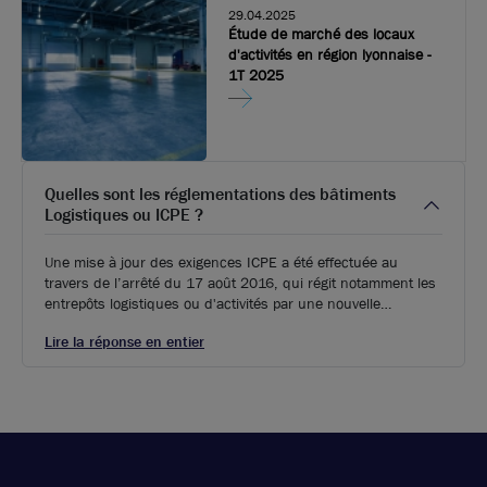
29.04.2025
Étude de marché des locaux
d'activités en région lyonnaise -
1T 2025
Quelles sont les réglementations des bâtiments
Logistiques ou ICPE ?
Une mise à jour des exigences ICPE a été effectuée au
travers de l’arrêté du 17 août 2016, qui régit notamment les
entrepôts logistiques ou d'activités par une nouvelle
réglementation. Aux régimes antérieurs de la déclaration et
Lire la réponse en entier
de l’autorisation s’ajoute désormais l’enregistrement, vers
lequel certaines structures auparavant autorisées devront se
diriger.