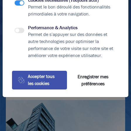
Cookies nécessaires (Toujours actif)
PUSIGNAN 69330
Permet le bon déroulé des fonctionnalités
DECINES-CHARPIEU 69150
primordiales à votre navigation.
MEYZIEU 69330
BRON 69500
Performance & Analytics
CHASSIEU 69680
Permet de s’appuyer sur des données et
SAINT-PRIEST 69800
autre technologies pour optimiser la
En soumettant ce formulaire, j'accepte que les
informations saisies soient exploitées dans le cadre de
performance de votre visite sur notre site et
ma demande et de la relation commerciale qui peut en
améliorer votre expérience utilisateur.
découler.
*Éléments obligatoires
Accepter tous
Enregistrer mes
Envoyer le formulaire
les cookies
préférences