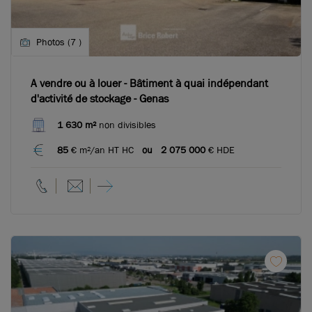
Photos (7 )
A vendre ou à louer - Bâtiment à quai indépendant
d'activité de stockage - Genas
1 630 m²
non divisibles
85
€ m²/an HT HC
ou
2 075 000
€ HDE