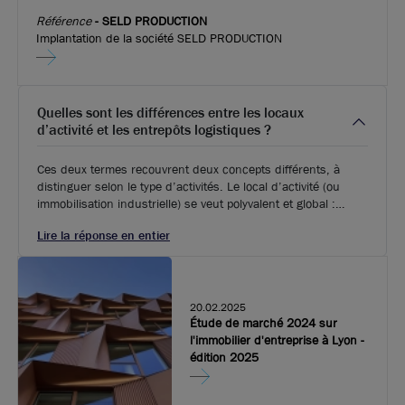
Référence
-
SELD PRODUCTION
Implantation de la société SELD PRODUCTION
Quelles sont les différences entre les locaux
d’activité et les entrepôts logistiques ?
Ces deux termes recouvrent deux concepts différents, à
distinguer selon le type d’activités. Le local d’activité (ou
immobilisation industrielle) se veut polyvalent et global :
l’ensemble des fonctions d’une entreprise (en général TPE
Lire la réponse en entier
ou PME) s’y déroule, de la partie production jusqu’à la
transformation, travaux divers et stock de biens, mais aussi
la partie administrative (au moins un quart de la surface
occupée). Généralement situés en zone périurbaine et d’une
surface variable selon les besoins.
20.02.2025
Étude de marché 2024 sur
l'immobilier d'entreprise à Lyon -
édition 2025