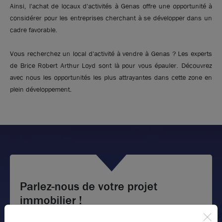
Ainsi, l'achat de locaux d'activités à Genas offre une opportunité à
considérer pour les entreprises cherchant à se développer dans un
cadre favorable.
Vous recherchez un local d'activité à vendre à Genas ? Les experts
de Brice Robert Arthur Loyd sont là pour vous épauler. Découvrez
avec nous les opportunités les plus attrayantes dans cette zone en
plein développement.
Photos (3 )
Parlez-nous de votre projet
immobilier !
A vendre ou à louer - Locaux d'activités neufs dans
un parc clos et sécurisé- Genas
Nous vous accompagnons dans votre projet en vous