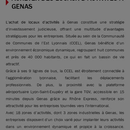
GENAS
L'achat de locaux d'activités
à Genas constitue une stratégie
d'investissement judicieuse, offrant une multitude d'avantages
stratégiques pour les entreprises. Située au sein de la Communauté
de Communes de l’Est Lyonnais (CCEL), Genas bénéficie d'un
environnement économique dynamique, regroupant huit communes
et près de 40 000 habitants, ce qui en fait un bassin de vie
attractif.
Grâce à ses 9 lignes de bus, la CCEL est étroitement connectée à
Photos (8 )
l'agglomération lyonnaise, facilitant les déplacements
professionnels. De plus, la proximité avec la plateforme
aéroportuaire Lyon-Saint-Exupéry et la gare TGV, accessible en 15
A vendre - Bâtiment d'activités neuf sur la Zi Mi-
minutes depuis Genas grâce au Rhône Express, renforce son
Plaine - Genas
attractivité pour les entreprises tournées vers l'international.
2 769 m²
non divisibles
Avec 18 zones d’activités, dont 3 zones industrielles à Genas, les
entreprises disposent d'un choix varié pour implanter leurs activités
4 990 000
€ HDE
dans un environnement dynamique et propice à la croissance.