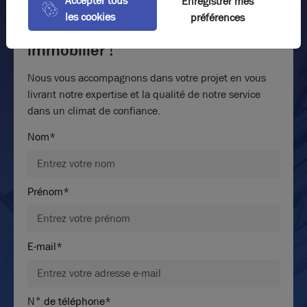
Accepter tous
Enregistrer mes
les cookies
préférences
Parlez-nous de votre projet
immobilier !
Nous vous accompagnons dans votre projet en vous
livrant notre expertise et la qualité de notre service
dans un climat de confiance.
Nom*
Prénom*
E-mail*
N° de téléphone*