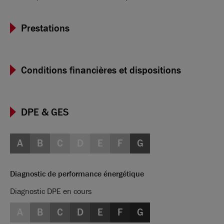
dominante tertiaire et services, représente 6 000 emplois.
Prestations
Conditions financières et dispositions
DPE & GES
A
B
C
D
E
F
G
Diagnostic de performance énergétique
Diagnostic DPE en cours
A
B
C
D
E
F
G