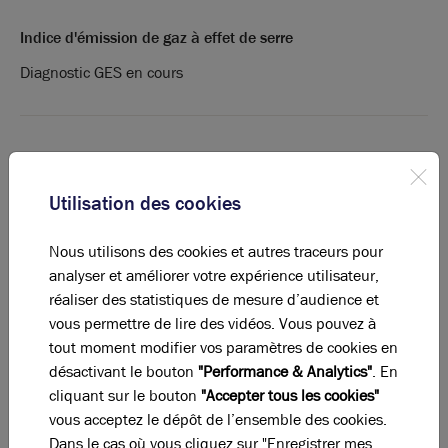
Indice d'émission de gaz à effet de serre
Diagnostic GES en cours
La perle rare pour votre
projet immobilier
Ces offres peuvent vous intéresser !
Utilisation des cookies
Nous utilisons des cookies et autres traceurs pour
analyser et améliorer votre expérience utilisateur,
réaliser des statistiques de mesure d’audience et
vous permettre de lire des vidéos. Vous pouvez à
tout moment modifier vos paramètres de cookies en
désactivant le bouton
"Performance & Analytics"
. En
cliquant sur le bouton
"Accepter tous les cookies"
vous acceptez le dépôt de l’ensemble des cookies.
Dans le cas où vous cliquez sur "Enregistrer mes