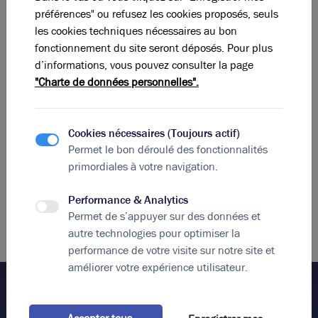
préférences" ou refusez les cookies proposés, seuls
les cookies techniques nécessaires au bon
Photos (8)
fonctionnement du site seront déposés. Pour plus
d’informations, vous pouvez consulter la page
A vendre - Local d'activités avec belles surfaces
"Charte de données personnelles".
d'entrepôt et de bureaux d'accompagnement
fonctionnels et équipés - Lyon 9
512 m²
non divisibles
Cookies nécessaires (Toujours actif)
1 070 000
€ HDE
Permet le bon déroulé des fonctionnalités
primordiales à votre navigation.
Performance & Analytics
Permet de s’appuyer sur des données et
autre technologies pour optimiser la
performance de votre visite sur notre site et
améliorer votre expérience utilisateur.