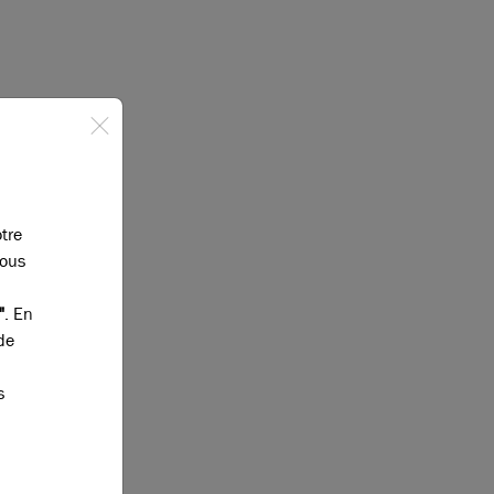
otre
vous
"
. En
de
s