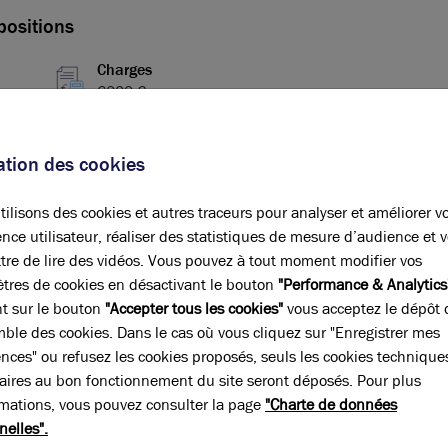
positions
Charges
6000 € an
Impot foncier
sation des cookies
12029 € an HT
ilisons des cookies et autres traceurs pour analyser et améliorer v
nce utilisateur, réaliser des statistiques de mesure d’audience et 
tre de lire des vidéos. Vous pouvez à tout moment modifier vos
 la
tres de cookies en désactivant le bouton
"Performance & Analytics
nt sur le bouton
"Accepter tous les cookies"
vous acceptez le dépôt 
mble des cookies. Dans le cas où vous cliquez sur "Enregistrer mes
ences" ou refusez les cookies proposés, seuls les cookies technique
aires au bon fonctionnement du site seront déposés. Pour plus
rmations, vous pouvez consulter la page
"Charte de données
nelles".
pe
Surface
(m²)
Prix Global
HT