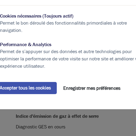
ités
2300
Cookies nécessaires (Toujours actif)
sociaux
337
Permet le bon déroulé des fonctionnalités primordiales à votre
navigation.
ités
2637
1 990 000,00 € / m²
Performance & Analytics
2 637
Permet de s’appuyer sur des données et autre technologies pour
optimiser la performance de votre visite sur notre site et améliorer 
Eléments affichés non contractuels
expérience utilisateur.
Accepter tous les cookies
Enregistrer mes préférences
A
B
C
D
E
F
G
Indice d'émission de gaz à effet de serre
Diagnostic GES en cours