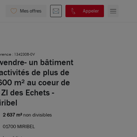
Mes offres
Appeler
érence : 1342308-0V
 vendre- un bâtiment
activités de plus de
600 m² au coeur de
 ZI des Echets -
ribel
2 637 m²
non divisibles
01700 MIRIBEL