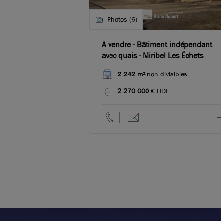
Photos (6)
A vendre - Bâtiment indépendant
avec quais - Miribel Les Échets
2 242 m²
non divisibles
2 270 000
€ HDE