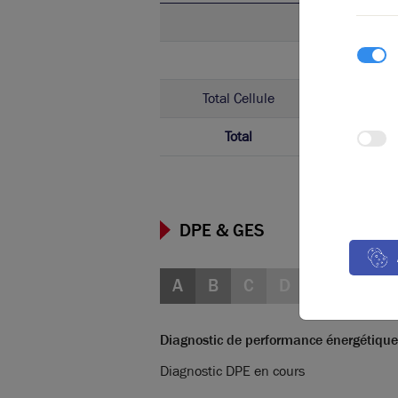
Activ
Locaux 
Total Cellule
Activ
Total
DPE & GES
A
B
C
D
E
F
G
Diagnostic de performance énergétique
Diagnostic DPE en cours