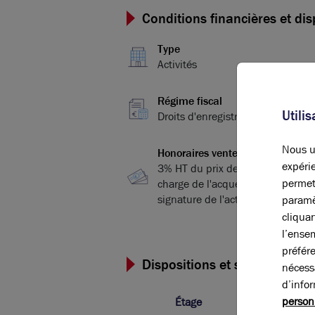
Conditions financières et dis
Type
Activités
Régime fiscal
Utili
Droits d'enregistrement
Nous ut
Honoraires vente
expérie
3% HT du prix de vente HDE, à la
permet
charge de l'acquéreur, payables à
signature de l'acte
paramè
cliqua
l’ense
préfér
Dispositions et surfaces
nécess
d’info
person
Étage
Ty