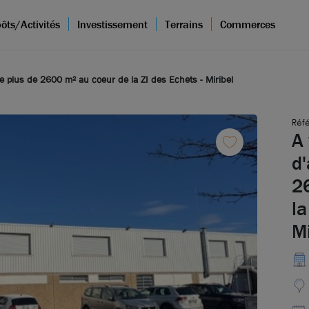
ôts/Activités
Investissement
Terrains
Commerces
de plus de 2600 m² au coeur de la ZI des Echets - Miribel
Réf
A
d'
2
la
Mi